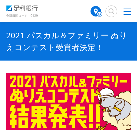
（
（
検
A
別
別
索
T
ウ
ウ
窓
M
金融機関コード：0129
ィ
ィ
店
ン
ン
舗
ド
ド
2021 パスカル＆ファミリー ぬり
検
ウ
ウ
で
で
索
えコンテスト受賞者決定！
開
開
（
き
き
別
ま
ま
ウ
す
す
ィ
）
）
ン
ド
ウ
で
開
き
ま
す
）