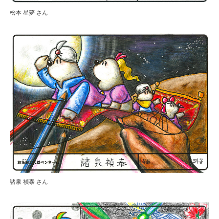
松本 星夢 さん
諸泉 禎泰 さん