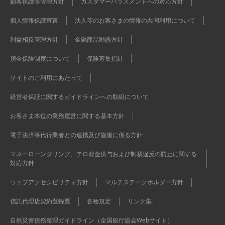
顧客保護等管理方針
カスタマーハラスメントへの対応方針
個人情報保護宣言
法人等のお客さまの情報の共同利用について
利益相反管理方針
金融商品勧誘方針
預金保険制度について
保険募集指針
サイトのご利用にあたって
経営者保証に関するガイドラインへの取組について
お客さま本位の業務運営に関する基本方針
電子決済等代行業者との連携及び協働に係る方針
マネーローンダリング、テロ資金供与および制裁違反の防止に関する
対応方針
ウェブアクセシビリティ方針
マルチステークホルダー方針
信託代理店契約登録票
各種規定
リンク集
自然災害債務整理ガイドライン（全国銀行協会Webサイト）