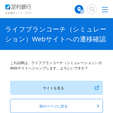
（
（
検
A
で
で
別
別
索
T
開
開
ウ
ウ
窓
M
金融機関コード：0129
き
き
ィ
ィ
店
ン
ン
ま
ま
舗
ド
ド
す
す
ライフプランコーチ（シミュレー
検
ウ
ウ
）
）
で
で
索
ション）Webサイトへの遷移確認
開
開
（
き
き
別
ま
ま
ウ
す
す
ィ
）
）
ン
これ以降は、ライフプランコーチ（シミュレーション）の
ド
Webサイトへジャンプします。よろしいですか？
ウ
で
開
き
サイトを見る
ま
す
）
前のページに戻る