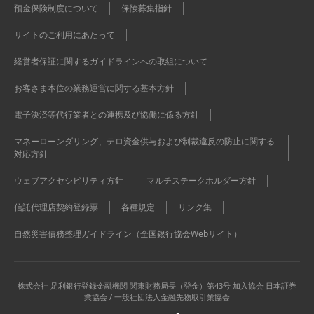
預金保険制度について
保険募集指針
サイトのご利用にあたって
経営者保証に関するガイドラインへの取組について
お客さま本位の業務運営に関する基本方針
電子決済等代行業者との連携及び協働に係る方針
マネーローンダリング、テロ資金供与および制裁違反の防止に関する
対応方針
ウェブアクセシビリティ方針
マルチステークホルダー方針
信託代理店契約登録票
各種規定
リンク集
自然災害債務整理ガイドライン（全国銀行協会Webサイト）
株式会社 足利銀行
登録金融機関 関東財務局長（登金）第43号 加入協会 日本証券
業協会 / 一般社団法人金融先物取引業協会