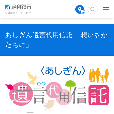
（
（
検
A
（
で
別
別
索
T
別
開
ウ
ウ
窓
M
ウ
金融機関コード：0129
き
ィ
ィ
店
ィ
ン
ン
ま
舗
ン
ド
ド
す
検
ド
ウ
ウ
）
あしぎん遺言代用信託 「想いをか
で
で
索
ウ
開
開
（
で
たちに」
き
き
別
開
ま
ま
ウ
き
す
す
ィ
ま
）
）
ン
す
ド
）
ウ
で
開
き
ま
す
）