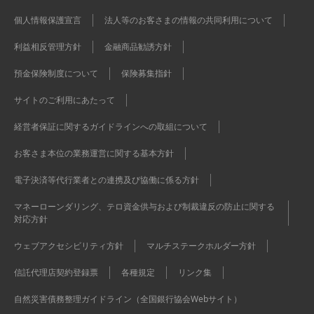
個人情報保護宣言
法人等のお客さまの情報の共同利用について
利益相反管理方針
金融商品勧誘方針
預金保険制度について
保険募集指針
サイトのご利用にあたって
経営者保証に関するガイドラインへの取組について
お客さま本位の業務運営に関する基本方針
電子決済等代行業者との連携及び協働に係る方針
マネーローンダリング、テロ資金供与および制裁違反の防止に関する
対応方針
ウェブアクセシビリティ方針
マルチステークホルダー方針
信託代理店契約登録票
各種規定
リンク集
自然災害債務整理ガイドライン（全国銀行協会Webサイト）