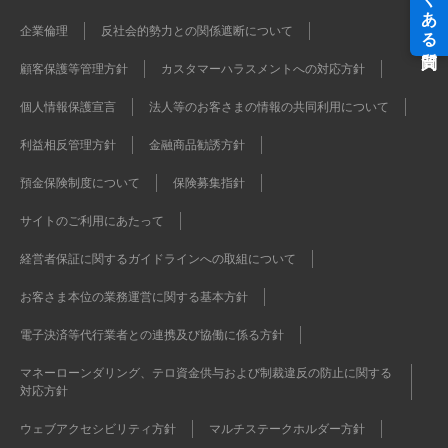
企業倫理
反社会的勢力との関係遮断について
顧客保護等管理方針
カスタマーハラスメントへの対応方針
個人情報保護宣言
法人等のお客さまの情報の共同利用について
利益相反管理方針
金融商品勧誘方針
預金保険制度について
保険募集指針
サイトのご利用にあたって
経営者保証に関するガイドラインへの取組について
お客さま本位の業務運営に関する基本方針
電子決済等代行業者との連携及び協働に係る方針
マネーローンダリング、テロ資金供与および制裁違反の防止に関する
対応方針
ウェブアクセシビリティ方針
マルチステークホルダー方針