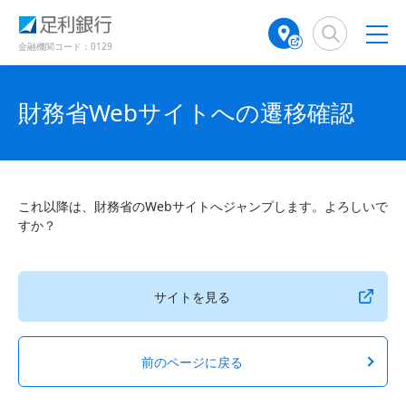
（
（
検
A
で
で
別
別
索
T
開
開
ウ
ウ
窓
M
金融機関コード：0129
き
き
ィ
ィ
店
ン
ン
ま
ま
舗
ド
ド
す
す
検
財務省Webサイトへの遷移確認
ウ
ウ
）
）
で
で
索
開
開
（
き
き
別
ま
ま
ウ
す
す
ィ
）
）
これ以降は、財務省のWebサイトへジャンプします。よろしいで
ン
すか？
ド
ウ
で
開
サイトを見る
き
ま
す
前のページに戻る
）