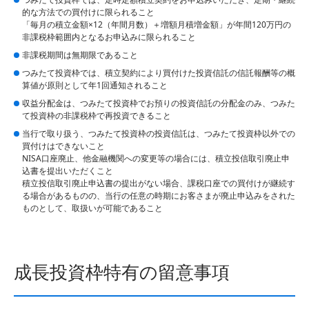
的な方法での買付けに限られること
「毎月の積立金額×12（年間月数）＋増額月積増金額」が年間120万円の
非課税枠範囲内となるお申込みに限られること
非課税期間は無期限であること
つみたて投資枠では、積立契約により買付けた投資信託の信託報酬等の概
算値が原則として年1回通知されること
収益分配金は、つみたて投資枠でお預りの投資信託の分配金のみ、つみた
て投資枠の非課税枠で再投資できること
当行で取り扱う、つみたて投資枠の投資信託は、つみたて投資枠以外での
買付けはできないこと
NISA口座廃止、他金融機関への変更等の場合には、積立投信取引廃止申
込書を提出いただくこと
積立投信取引廃止申込書の提出がない場合、課税口座での買付けが継続す
る場合があるものの、当行の任意の時期にお客さまが廃止申込みをされた
ものとして、取扱いが可能であること
成長投資枠特有の留意事項