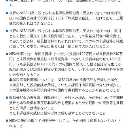
NISA口座は、同一年において一人一口座一金融機関しか開設できないこ
と
当行のNISA口座に設けられる非課税管理勘定に受入れできるのは当行取
扱いの国内公募株式投資信託（以下「株式投資信託」）だけであり、上場
株式の受入れはできないこと
当行のNISA口座に設けられる非課税管理勘定に受入れできるのは、原則
として新たに購入する株式投資信託であり、その収益分配金の再投資は、
つみたて投資枠、成長投資枠それぞれにおいて、その年の非課税枠が限度
に達している場合、特定口座または一般口座での購入になること
NISA制度では、年間投資枠（つみたて投資枠120万円／成長投資枠240万
円）と非課税保有限度額（成長投資枠・つみたて投資枠合わせて1800万
円／うち成長投資枠1200万円）の範囲内で購入した投資信託から生じる
配当所得および譲渡所得等が非課税となり、いずれも購入時手数料等を除
いた金額となること
非課税保有限度額については、NISA口座内の投資信託を売却した場合、
当該売却した投資信託が費消していた非課税保有限度額の分だけ減少し、
その翌年以降の年間投資枠の範囲内で再利用することが可能となること
収益分配金の再投資（自動買付け）を行った場合、その分について年間投
資枠と非課税保有限度額非課税枠を費消するため短期間での売買等を前提
とした商品には適さないこと
また非課税枠の残額は翌年以降に繰り越すことができないこと
NISA口座内の取引で損失が発生しても、その損失は税務上ないものとさ
れること