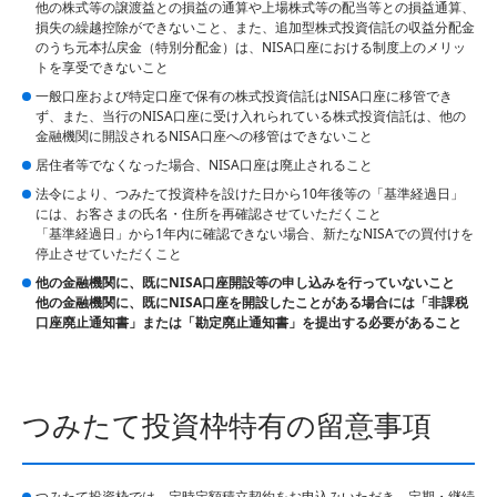
他の株式等の譲渡益との損益の通算や上場株式等の配当等との損益通算、
損失の繰越控除ができないこと、また、追加型株式投資信託の収益分配金
のうち元本払戻金（特別分配金）は、NISA口座における制度上のメリッ
トを享受できないこと
一般口座および特定口座で保有の株式投資信託はNISA口座に移管でき
ず、また、当行のNISA口座に受け入れられている株式投資信託は、他の
金融機関に開設されるNISA口座への移管はできないこと
居住者等でなくなった場合、NISA口座は廃止されること
法令により、つみたて投資枠を設けた日から10年後等の「基準経過日」
には、お客さまの氏名・住所を再確認させていただくこと
「基準経過日」から1年内に確認できない場合、新たなNISAでの買付けを
停止させていただくこと
他の金融機関に、既にNISA口座開設等の申し込みを行っていないこと
他の金融機関に、既にNISA口座を開設したことがある場合には「非課税
口座廃止通知書」または「勘定廃止通知書」を提出する必要があること
つみたて投資枠特有の留意事項
つみたて投資枠では、定時定額積立契約をお申込みいただき、定期・継続