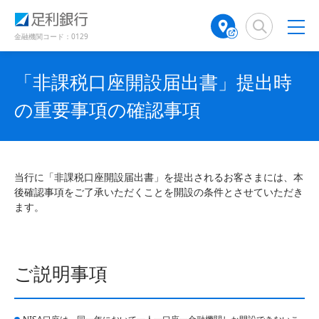
（
（
検
A
（
（
（
別
別
索
T
別
別
別
ウ
ウ
窓
M
ウ
ウ
ウ
金融機関コード：0129
ィ
ィ
店
ィ
ィ
ィ
ン
ン
舗
ン
ン
ン
ド
ド
「非課税口座開設届出書」提出時
検
ド
ド
ド
ウ
ウ
で
で
索
ウ
ウ
ウ
の重要事項の確認事項
開
開
（
で
で
で
き
き
別
開
開
開
ま
ま
ウ
き
き
き
す
す
ィ
ま
ま
ま
）
）
ン
す
す
す
当行に「非課税口座開設届出書」を提出されるお客さまには、本
ド
）
）
）
後確認事項をご了承いただくことを開設の条件とさせていただき
ウ
ます。
で
開
き
ま
ご説明事項
す
）