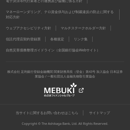
電子決済等代行業者との連携及び協働に係る方針
マネーローンダリング、テロ資金供与および制裁違反の防止に関する
対応方針
ウェブアクセシビリティ方針
マルチステークホルダー方針
信託代理店契約登録票
各種規定
リンク集
自然災害債務整理ガイドライン（全国銀行協会Webサイト）
株式会社 足利銀行
登録金融機関 関東財務局長（登金）第43号 加入協会 日本証券
業協会 / 一般社団法人金融先物取引業協会
当サイトに関するお問い合わせはこちら
サイトマップ
Copyright © The Ashikaga Bank, Ltd. All Rights Reserved.