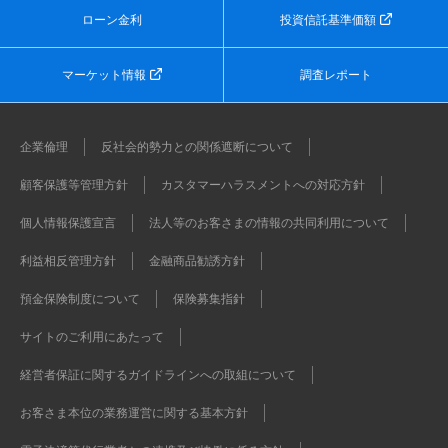
ローン金利
投資信託基準価額
マーケット情報
調査レポート
企業倫理
反社会的勢力との関係遮断について
顧客保護等管理方針
カスタマーハラスメントへの対応方針
個人情報保護宣言
法人等のお客さまの情報の共同利用について
利益相反管理方針
金融商品勧誘方針
預金保険制度について
保険募集指針
サイトのご利用にあたって
経営者保証に関するガイドラインへの取組について
お客さま本位の業務運営に関する基本方針