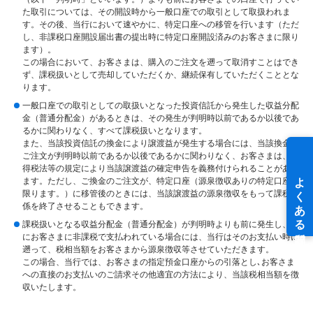
た取引については、その開設時から一般口座での取引として取扱われま
す。その後、当行において速やかに、特定口座への移管を行います（ただ
し、非課税口座開設届出書の提出時に特定口座開設済みのお客さまに限り
ます）。
この場合において、お客さまは、購入のご注文を遡って取消すことはでき
ず、課税扱いとして売却していただくか、継続保有していただくこととな
ります。
一般口座での取引としての取扱いとなった投資信託から発生した収益分配
金（普通分配金）があるときは、その発生が判明時以前であるか以後であ
るかに関わりなく、すべて課税扱いとなります。
また、当該投資信託の換金により譲渡益が発生する場合には、当該換金の
ご注文が判明時以前であるか以後であるかに関わりなく、お客さまは、所
得税法等の規定により当該譲渡益の確定申告を義務付けられることがあり
ます。ただし、ご換金のご注文が、特定口座（源泉徴収ありの特定口座に
限ります。）に移管後のときには、当該譲渡益の源泉徴収をもって課税関
係を終了させることもできます。
課税扱いとなる収益分配金（普通分配金）が判明時よりも前に発生し、既
にお客さまに非課税で支払われている場合には、当行はそのお支払い時に
遡って、税相当額をお客さまから源泉徴収等させていただきます。
この場合、当行では、お客さまの指定預金口座からの引落とし､お客さま
への直接のお支払いのご請求その他適宜の方法により、当該税相当額を徴
収いたします。