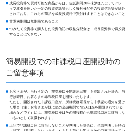
成長投資枠で買付可能な商品からは、信託期間20年未満またはデリバテ
ィブ取引を用いた一定の投資信託等もしく毎月分配型の投資信託等が除外
されており、これらの商品を成長投資枠で買付けすることはできないこと
非課税期間は無期限であること
つみたて投資枠で購入した投資信託の収益分配金は、成長投資枠で再投資
することはできない
簡易開設での非課税口座開設時の
ご留意事項
お客さまが、当行所定の「非課税口座開設届出書」を提出された場合、当
行は即日、お客さまの非課税口座を開設いたします。
ただし、開設された非課税口座が、所轄税務署長から非承認の通知を受け
た場合（注：お客さまが既に他の金融機関でNISA口座を開設されている
場合などです）には、非課税口座はその開設時から非課税口座に該当しな
いものとして取扱われます。
上記で非課税口座に該当しないことが判明した場合に、当該判明した時点
（以下「判明時」といいます。）よりも前にお客さまその口座で行ってい