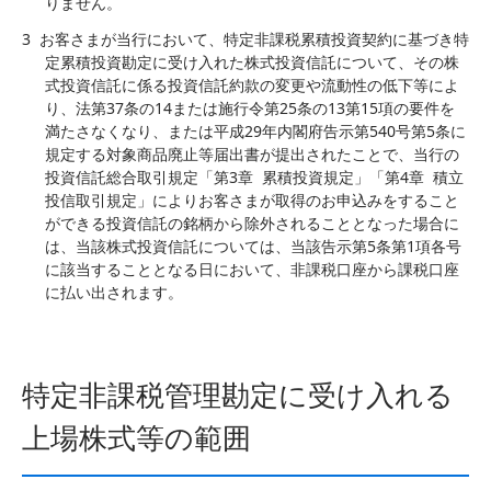
りません。
3
お客さまが当行において、特定非課税累積投資契約に基づき特
定累積投資勘定に受け入れた株式投資信託について、その株
式投資信託に係る投資信託約款の変更や流動性の低下等によ
り、法第37条の14または施行令第25条の13第15項の要件を
満たさなくなり、または平成29年内閣府告示第540号第5条に
規定する対象商品廃止等届出書が提出されたことで、当行の
投資信託総合取引規定「第3章 累積投資規定」「第4章 積立
投信取引規定」によりお客さまが取得のお申込みをすること
ができる投資信託の銘柄から除外されることとなった場合に
は、当該株式投資信託については、当該告示第5条第1項各号
に該当することとなる日において、非課税口座から課税口座
に払い出されます。
特定非課税管理勘定に受け入れる
上場株式等の範囲