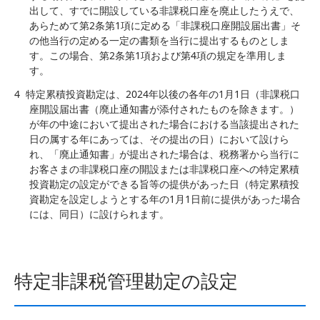
出して、すでに開設している非課税口座を廃止したうえで、
あらためて第2条第1項に定める「非課税口座開設届出書」そ
の他当行の定める一定の書類を当行に提出するものとしま
す。この場合、第2条第1項および第4項の規定を準用しま
す。
4
特定累積投資勘定は、2024年以後の各年の1月1日（非課税口
座開設届出書（廃止通知書が添付されたものを除きます。）
が年の中途において提出された場合における当該提出された
日の属する年にあっては、その提出の日）において設けら
れ、「廃止通知書」が提出された場合は、税務署から当行に
お客さまの非課税口座の開設または非課税口座への特定累積
投資勘定の設定ができる旨等の提供があった日（特定累積投
資勘定を設定しようとする年の1月1日前に提供があった場合
には、同日）に設けられます。
特定非課税管理勘定の設定