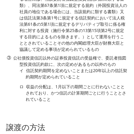
類）、同法第67条第1項に規定する規約（外国投資法人の
社員の地位である場合には、当該規約に類する書類）又
は信託法第3条第1号に規定する信託契約において法人税
法第61条の5第1項に規定するデリバティブ取引に係る権
利に対する投資（施行令第25条の13第15項第2号に規定
する目的によるものを除きます。）として運用を行うこ
ととされていることその他の内閣総理大臣が財務大臣と
協議して定める事項が定められているもの
公社債投資信託以外の証券投資信託の受益権で、委託者指図
型投資信託約款に、次の定めがあるもの以外のもの
イ
信託契約期間を定めないことまたは20年以上の信託契
約期間が定められていること
ロ
収益の分配は、1月以下の期間ごとに行わないことと
されており、かつ信託の計算期間ごとに行うこととさ
れていること
譲渡の方法