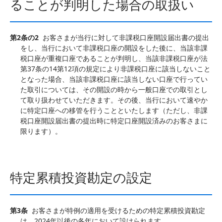
ることが判明した場合の取扱い
第2条の2
お客さまが当行に対して非課税口座開設届出書の提出
をし、当行において非課税口座の開設をした後に、当該非課
税口座が重複口座であることが判明し、当該非課税口座が法
第37条の14第12項の規定により非課税口座に該当しないこと
となった場合、当該非課税口座に該当しない口座で行ってい
た取引については、その開設の時から一般口座での取引とし
て取り扱わせていただきます。その後、当行において速やか
に特定口座への移管を行うことといたします（ただし、非課
税口座開設届出書の提出時に特定口座開設済みのお客さまに
限ります）。
特定累積投資勘定の設定
第3条
お客さまが特例の適用を受けるための特定累積投資勘定
は、2024年以後の各年において設けられます。