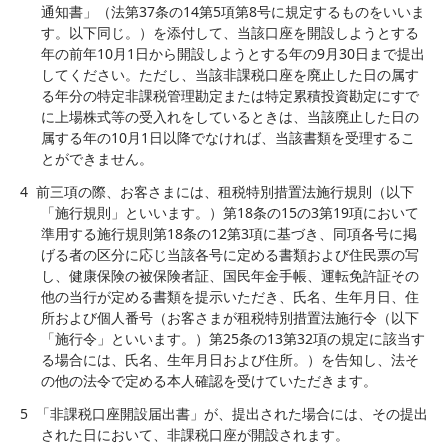
通知書」（法第37条の14第5項第8号に規定するものをいいま
す。以下同じ。）を添付して、当該口座を開設しようとする
年の前年10月1日から開設しようとする年の9月30日まで提出
してください。ただし、当該非課税口座を廃止した日の属す
る年分の特定非課税管理勘定または特定累積投資勘定にすで
に上場株式等の受入れをしているときは、当該廃止した日の
属する年の10月1日以降でなければ、当該書類を受理するこ
とができません。
4
前三項の際、お客さまには、租税特別措置法施行規則（以下
「施行規則」といいます。）第18条の15の3第19項において
準用する施行規則第18条の12第3項に基づき、同項各号に掲
げる者の区分に応じ当該各号に定める書類および住民票の写
し、健康保険の被保険者証、国民年金手帳、運転免許証その
他の当行が定める書類を提示いただき、氏名、生年月日、住
所および個人番号（お客さまが租税特別措置法施行令（以下
「施行令」といいます。）第25条の13第32項の規定に該当す
る場合には、氏名、生年月日および住所。）を告知し、法そ
の他の法令で定める本人確認を受けていただきます。
5
「非課税口座開設届出書」が、提出された場合には、その提出
された日において、非課税口座が開設されます。