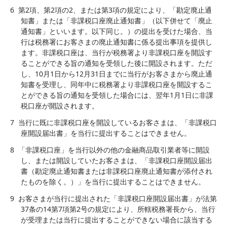
6
第2項、第2項の2、または第3項の規定により、「勘定廃止通
知書」または「非課税口座廃止通知書」（以下併せて「廃止
通知書」といいます。以下同じ。）の提出を受けた場合、当
行は税務署にお客さまの廃止通知書に係る提出事項を提供し
ます。非課税口座は、当行が税務署より非課税口座を開設す
ることができる旨の通知を受領した後に開設されます。ただ
し、10月1日から12月31日までに当行がお客さまから廃止通
知書を受理し、同年中に税務署より非課税口座を開設するこ
とができる旨の通知を受領した場合には、翌年1月1日に非課
税口座が開設されます。
7
当行に既に非課税口座を開設しているお客さまは、「非課税口
座開設届出書」を当行に提出することはできません。
8
「非課税口座」を当行以外の他の金融商品取引業者等に開設
し、または開設していたお客さまは、「非課税口座開設届出
書（勘定廃止通知書または非課税口座廃止通知書が添付され
たものを除く。）」を当行に提出することはできません。
9
お客さまが当行に提出された「非課税口座開設届出書」が法第
37条の14第7項第2号の規定により、所轄税務署長から、当行
が受理または当行に提出することができない場合に該当する