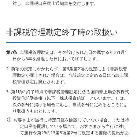
対し、非課税口座廃止通知書を交付します。
非課税管理勘定終了時の取扱い
第7条
非課税管理勘定は、その設けられた日の属する年の1月1
日から5年を経過した日において終了します。
2
前項の規定にかかわらず、第6条第2項の規定により非課税管
理勘定が廃止された場合は、当該規定に定める日に当該非課
税管理勘定は廃止されます。
3
第1項の終了時点で非課税管理勘定に係る国内非上場公募株式
投資信託受益権（以下「株式投資信託」といいます。）は、
次の各号に掲げる場合に応じ、当該各号に定めるところによ
り取扱うものとします。
お客さまが当行に特定口座を開設していない場合、または特
定口座を開設している場合で、お客さまから当行に対し
て施行令第25の13第8項第2号に規定する書類の提出があ