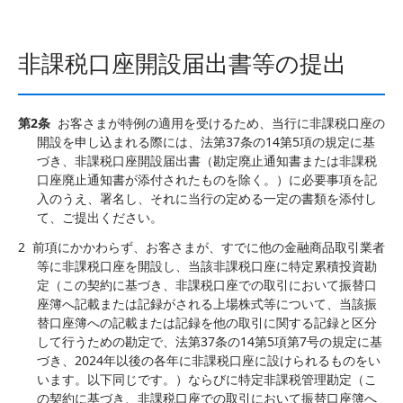
非課税口座開設届出書等の提出
第2条
お客さまが特例の適用を受けるため、当行に非課税口座の
開設を申し込まれる際には、法第37条の14第5項の規定に基
づき、非課税口座開設届出書（勘定廃止通知書または非課税
口座廃止通知書が添付されたものを除く。）に必要事項を記
入のうえ、署名し、それに当行の定める一定の書類を添付し
て、ご提出ください。
2
前項にかかわらず、お客さまが、すでに他の金融商品取引業者
等に非課税口座を開設し、当該非課税口座に特定累積投資勘
定（この契約に基づき、非課税口座での取引において振替口
座簿へ記載または記録がされる上場株式等について、当該振
替口座簿への記載または記録を他の取引に関する記録と区分
して行うための勘定で、法第37条の14第5項第7号の規定に基
づき、2024年以後の各年に非課税口座に設けられるものをい
います。以下同じです。）ならびに特定非課税管理勘定（こ
の契約に基づき、非課税口座での取引において振替口座簿へ