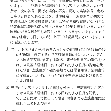
提出があった場合には、当該「非課税口座異動届出書」をい
います。）に記載または記録されたお客さまの氏名および住
所が、次の各号に掲げる場合の区分に応じて当該各号に定め
る事項と同じであることを、基準経過日（お客さまが初めて
非課税口座に累積投資勘定または特定累積投資勘定ならびに
特定非課税管理勘定を設けた日から10年を経過した日および
同日の翌日以後5年を経過した日ごとの日をいいます。）から
1年を経過する日までの間（以下「確認期間」といいます。）
に確認いたします。
当行がお客さまから住民票の写しその他施行規則第18条の15
の3第6項に規定する住所等確認書類の提示またはお客さ
まの同条第7項に規定する署名用電子証明書等の送信を受
け、当該基準経過日における氏名および住所の告知を受
けた場合 当該住所等確認書類または署名用電子証明書等
に記載または記録がされた当該基準経過日における氏名
および住所
当行からお客さまに対して書類を郵送し、当該書類にお客さ
まが当該基準経過日における氏名および住所を記載し
て、当行に対して提出した場合 お客さまが当該書類に記
載した氏名および住所