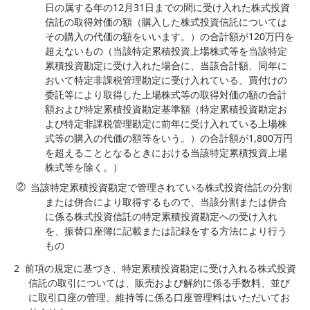
日の属する年の12月31日までの間に受け入れた株式投資
信託の取得対価の額（購入した株式投資信託については
その購入の代価の額をいいます。）の合計額が120万円を
超えないもの（当該特定累積投資上場株式等を当該特定
累積投資勘定に受け入れた場合に、当該合計額、同年に
おいて特定非課税管理勘定に受け入れている、買付けの
委託等により取得した上場株式等の取得対価の額の合計
額および特定累積投資勘定基準額（特定累積投資勘定お
よび特定非課税管理勘定に前年に受け入れている上場株
式等の購入の代価の額等をいう。）の合計額が1,800万円
を超えることとなるときにおける当該特定累積投資上場
株式等を除く。）
当該特定累積投資勘定で管理されている株式投資信託の分割
または併合により取得するもので、当該分割または併合
に係る株式投資信託の特定累積投資勘定への受け入れ
を、振替口座簿に記載または記録をする方法により行う
もの
2
前項の規定に基づき、特定累積投資勘定に受け入れる株式投資
信託の取引については、販売および解約に係る手数料、並び
に取引口座の管理、維持等に係る口座管理料はいただいてお