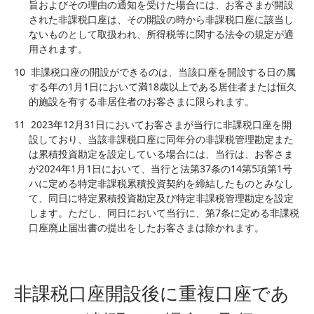
旨およびその理由の通知を受けた場合には、お客さまが開設
された非課税口座は、その開設の時から非課税口座に該当し
ないものとして取扱われ、所得税等に関する法令の規定が適
用されます。
10
非課税口座の開設ができるのは、当該口座を開設する日の属
する年の1月1日において満18歳以上である居住者または恒久
的施設を有する非居住者のお客さまに限られます。
11
2023年12月31日においてお客さまが当行に非課税口座を開
設しており、当該非課税口座に同年分の非課税管理勘定また
は累積投資勘定を設定している場合には、当行は、お客さま
が2024年1月1日において、当行と法第37条の14第5項第1号
ハに定める特定非課税累積投資契約を締結したものとみなし
て、同日に特定累積投資勘定及び特定非課税管理勘定を設定
します。ただし、同日において当行に、第7条に定める非課税
口座廃止届出書の提出をしたお客さまは除かれます。
非課税口座開設後に重複口座であ