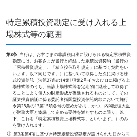
特定累積投資勘定に受け入れる上
場株式等の範囲
第8条
当行は、お客さまの非課税口座に設けられる特定累積投資
勘定には、お客さまが当行と締結した累積投資契約（当行の
「累積投資規定」、「積立投信取引規定」に基づく契約をい
います。以下同じです。）に基づいて取得した次に掲げる株
式投資信託（法第37条の14第1項第2号イおよびロに掲げる上
場株式等のうち、当該上場株式等を定期的に継続して取得す
ることにより個人の財産形成が促進されるものとして、その
証券投資信託に係る委託者指図型投資信託約款において施行
令第25条の13第15項各号の定めがあり、かつ、内閣総理大臣
が財務大臣と協議して定める要件を満たすものに限り、以
下、これを「特定累積投資上場株式等」といいます。）のみ
を受け入れます。
第3条第4項に基づき特定累積投資勘定が設けられた日から同