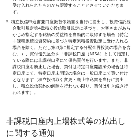
受け入れられたものから譲渡することとさせていただきま
す。
5
積立投信申込書兼口座振替依頼書を当行に提出し、投資信託総
合取引規定第4章積立投信取引規定に基づき、お客さまがあら
かじめ指定する銘柄の受益権を自動的に取得する場合（特定
非課税累積投資契約に基づき特定累積投資勘定に受け入れる
場合を除く。ただし第2項に規定する分配金再投資の場合を含
む。）、買付優先区分を「非課税口座（NISA）として指定し
ている際には非課税口座にて優先買付を行います。また、非
課税口座を廃止した場合、買付は特定口座開設済の場合は特
定口座にて、特定口座未開設の場合は一般口座にて買い付け
となります（積立投信取引変更・廃止申込書を当行に提出
し、積立投信契約の解除を行わない限り、買付は引き続き行
われます）。
非課税口座内上場株式等の払出し
に関する通知