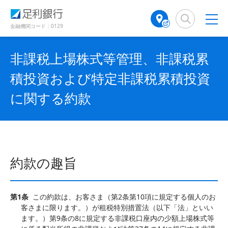
（
（
検
A
（
（
（
別
別
索
T
別
別
別
ウ
ウ
窓
M
ウ
ウ
ウ
金融機関コード：0129
ィ
ィ
店
ィ
ィ
ィ
ン
ン
舗
ン
ン
ン
ド
ド
非課税上場株式等管理、非課税累
検
ド
ド
ド
ウ
ウ
で
で
索
ウ
ウ
ウ
積投資および特定非課税累積投資
開
開
（
で
で
で
き
き
別
開
開
開
に関する約款
ま
ま
ウ
き
き
き
す
す
ィ
ま
ま
ま
）
）
ン
す
す
す
ド
）
）
）
ウ
で
約款の趣旨
開
き
ま
第1条
この約款は、お客さま（第2条第10項に規定する個人のお
す
客さまに限ります。）が租税特別措置法（以下「法」といい
）
ます。）第9条の8に規定する非課税口座内の少額上場株式等