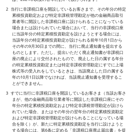
2
当行に非課税口座を開設しているお客さまで、その年分の特定
累積投資勘定および特定非課税管理勘定が他の金融商品取引
業者等に開設した非課税口座に設けられることになっている
場合または設けられていた場合において、当行の非課税口座
に当該年分の特定累積投資勘定を設けようとする場合には、
当該年分の特定累積投資勘定が設けられる前年10月1日から
その年の9月30日までの間に、当行に廃止通知書を提出する
ものとします。ただし、提出いただく廃止通知書が非課税口
座の廃止により交付されたもので、廃止した日の属する年分
の特定累積投資勘定または特定非課税管理勘定にすでに上場
株式等の受入れをしているときは、当該廃止した日の属する
年の10月1日以降でなければ、当該廃止通知書を受理するこ
とができません。
3
すでに当行に非課税口座を開設しているお客さま（当該お客さ
まが、他の金融商品取引業者等に開設した非課税口座にその
年分の特定累積投資勘定および特定非課税管理勘定が設けら
れていた場合、またはその年分の翌年分の特定累積投資勘定
および特定非課税管理勘定が設けられることになっている場
合を除く）が、新たに特定累積投資勘定を当行に設けようと
する場合には、第6条に定める「非課税口座廃止届出書」を提