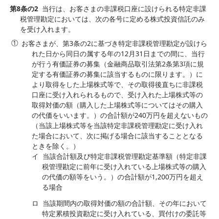
第8条の2
当行は、お客さまの非課税口座に設けられる特定非課
税管理勘定においては、次の各号に定める株式投資信託のみ
を受け入れます。
お客さまが、第3条の2に基づき特定非課税管理勘定が設けら
れた日から同日の属する年の12月31日までの間に、当行
が行う有価証券の募集（金融商品取引法第2条第3項に規
定する有価証券の募集に該当するものに限ります。）に
より取得をした上場株式等で、その取得後直ちに非課税
口座に受け入れられるもので、受け入れた上場株式等の
取得対価の額（購入した上場株式等についてはその購入
の代価をいいます。）の合計額が240万円を超えないもの
（当該上場株式等を当該特定非課税管理勘定に受け入れ
た場合において、次に掲げる場合に該当することとなる
ときを除く。）
イ
当該合計額及び特定非課税管理勘定基準額（特定非課
税管理勘定に前年に受け入れている上場株式等の購入
の代価の額等をいう。）の合計額が1,200万円を超え
る場合
ロ
当該期間内の取得対価の額の合計額、その年において
特定累積投資勘定に受け入れている、買付けの委託等