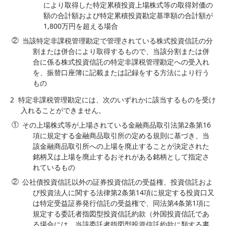
により取得した特定累積投資上場株式等の取得対価の
額の合計額および特定累積投資勘定基準額の合計額が
1,800万円を超える場合
当該特定非課税管理勘定で管理されている株式投資信託の分
割または併合により取得するもので、当該分割または併
合に係る株式投資信託の特定非課税管理勘定への受入れ
を、振替口座簿に記載または記録をする方法により行う
もの
2
特定非課税管理勘定には、次のいずれかに該当するものを受け
入れることができません。
その上場株式等が上場されている金融商品取引法第2条第16
項に規定する金融商品取引所の定める規則に基づき、当
該金融商品取引所への上場を廃止することが決定された
銘柄又は上場を廃止するおそれがある銘柄として指定さ
れているもの
公社債投資信託以外の証券投資信託の受益権、投資信託およ
び投資法人に関する法律第2条第14項に規定する投資口又
は特定受益証券発行信託の受益権で、同法第4条第1項に
規定する委託者指図型投資信託約款（外国投資信託であ
る場合には、当該委託者指図型投資信託約款に類する書