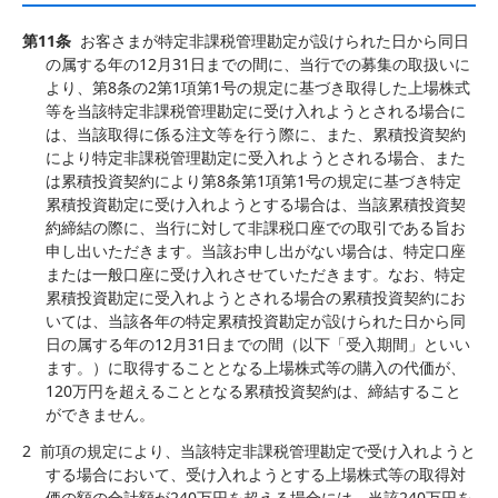
第11条
お客さまが特定非課税管理勘定が設けられた日から同日
の属する年の12月31日までの間に、当行での募集の取扱いに
より、第8条の2第1項第1号の規定に基づき取得した上場株式
等を当該特定非課税管理勘定に受け入れようとされる場合に
は、当該取得に係る注文等を行う際に、また、累積投資契約
により特定非課税管理勘定に受入れようとされる場合、また
は累積投資契約により第8条第1項第1号の規定に基づき特定
累積投資勘定に受け入れようとする場合は、当該累積投資契
約締結の際に、当行に対して非課税口座での取引である旨お
申し出いただきます。当該お申し出がない場合は、特定口座
または一般口座に受け入れさせていただきます。なお、特定
累積投資勘定に受入れようとされる場合の累積投資契約にお
いては、当該各年の特定累積投資勘定が設けられた日から同
日の属する年の12月31日までの間（以下「受入期間」といい
ます。）に取得することとなる上場株式等の購入の代価が、
120万円を超えることとなる累積投資契約は、締結すること
ができません。
2
前項の規定により、当該特定非課税管理勘定で受け入れようと
する場合において、受け入れようとする上場株式等の取得対
価の額の合計額が240万円を超える場合には、当該240万円を