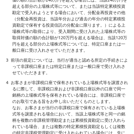
超える部分の上場株式等について、または当該特定累積投資
勘定で受入れようとする場合において、分配金再投資その他
（分配金再投資は、当該年分および過去の年分の特定累積投
資勘定で保有する投資信託の分配金に限ります。）による上
場株式等の取得により、受入期間に受け入れた上場株式等の
取得対価の額の合計額が120万円を超える場合は、当該120万
円を超える部分の上場株式等については、特定口座または一
般口座に受け入れさせていただきます。
3
前項の規定については、当行が適当と認める所定の手続きによ
って非課税口座または特定口座または一般口座で受け入れさ
せていただきます。
4
お客さまが非課税口座で保有されている上場株式等を譲渡され
るに際して、非課税口座および非課税口座以外の口座で同一
銘柄の上場株式等を保有されている場合には、非課税口座で
のお取引である旨をお申し出いただくものとします。
なお、お客さまが当行の非課税口座で保有されている上場株
式等を譲渡される場合において、当該上場株式等と同一の銘
柄を複数の非課税管理勘定または累積投資勘定に受け入れら
れている場合、または複数の特定累積投資勘定もしくは複数
の特定非課税管理勘定に受け入れられている場合には、先に