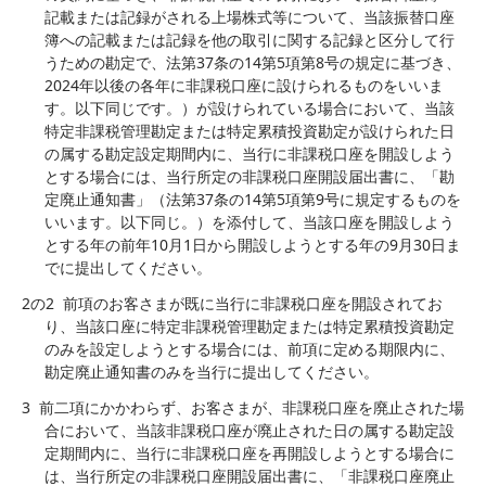
記載または記録がされる上場株式等について、当該振替口座
簿への記載または記録を他の取引に関する記録と区分して行
うための勘定で、法第37条の14第5項第8号の規定に基づき、
2024年以後の各年に非課税口座に設けられるものをいいま
す。以下同じです。）が設けられている場合において、当該
特定非課税管理勘定または特定累積投資勘定が設けられた日
の属する勘定設定期間内に、当行に非課税口座を開設しよう
とする場合には、当行所定の非課税口座開設届出書に、「勘
定廃止通知書」（法第37条の14第5項第9号に規定するものを
いいます。以下同じ。）を添付して、当該口座を開設しよう
とする年の前年10月1日から開設しようとする年の9月30日ま
でに提出してください。
2の2
前項のお客さまが既に当行に非課税口座を開設されてお
り、当該口座に特定非課税管理勘定または特定累積投資勘定
のみを設定しようとする場合には、前項に定める期限内に、
勘定廃止通知書のみを当行に提出してください。
3
前二項にかかわらず、お客さまが、非課税口座を廃止された場
合において、当該非課税口座が廃止された日の属する勘定設
定期間内に、当行に非課税口座を再開設しようとする場合に
は、当行所定の非課税口座開設届出書に、「非課税口座廃止