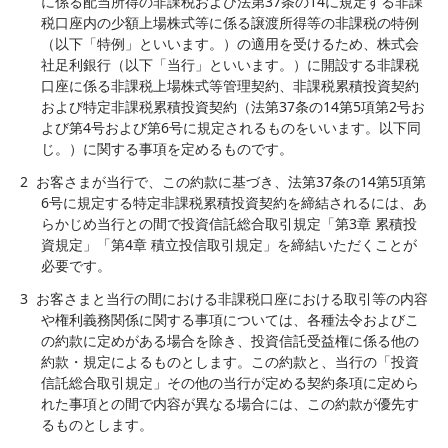
に係る配当所得の非課税および法第37条の14に規定する非課
税口座内の少額上場株式等に係る譲渡所得等の非課税の特例
（以下「特例」といいます。）の適用を受けるため、株式会
社足利銀行（以下「当行」といいます。）に開設する非課税
口座に係る非課税上場株式等管理契約、非課税累積投資契約
および特定非課税累積投資契約（法第37条の14第5項第2号お
よび第4号および第6号に規定されるものをいいます。以下同
じ。）に関する事項を定めるものです。
2
お客さまが当行で、この約款に基づき、法第37条の14第5項第
6号に規定する特定非課税累積投資契約を締結されるには、あ
らかじめ当行との間で投資信託総合取引規定「第3章 累積投
資規定」「第4章 積立投信取引規定」を締結いただくことが
必要です。
3
お客さまと当行の間における非課税口座における取引等の内容
や権利義務関係に関する事項については、各種法令およびこ
の約款に定めがある場合を除き、投資信託受益権に係る他の
約款・規定によるものとします。この約款と、当行の「投資
信託総合取引規定」その他の当行が定める契約条項に定めら
れた事項との間で内容が異なる場合には、この約款が優先す
るものとします。