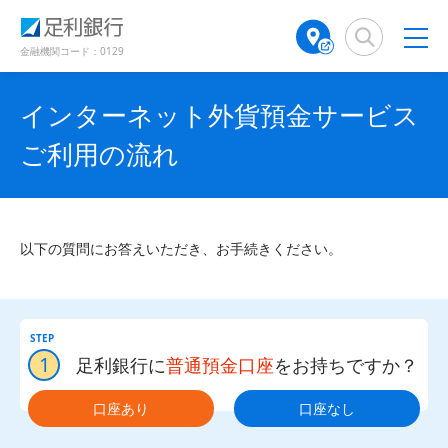
（
（
検
A
（
で
別
別
索
T
別
開
ウ
ウ
窓
M
ウ
金融機関コード：0129
き
ィ
ィ
店
ィ
ン
ン
ま
舗
ン
ド
ド
す
インターネット外貨預金サービス
検
ド
ウ
ウ
）
で
で
索
ウ
ご利用の流れ
開
開
（
で
き
き
別
開
ま
ま
ウ
き
す
す
ィ
ま
）
）
ン
す
以下の質問にお答えいただき、お手続きください。
ド
）
ウ
で
開
き
1
足利銀行に
普通預金口座
をお持ちですか？
ま
す
）
口座あり
口座なし