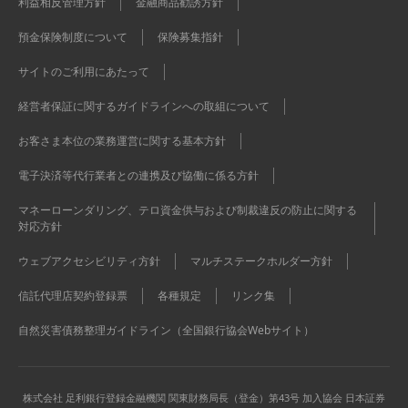
利益相反管理方針
金融商品勧誘方針
預金保険制度について
保険募集指針
サイトのご利用にあたって
経営者保証に関するガイドラインへの取組について
お客さま本位の業務運営に関する基本方針
電子決済等代行業者との連携及び協働に係る方針
マネーローンダリング、テロ資金供与および制裁違反の防止に関する
対応方針
ウェブアクセシビリティ方針
マルチステークホルダー方針
信託代理店契約登録票
各種規定
リンク集
自然災害債務整理ガイドライン（全国銀行協会Webサイト）
株式会社 足利銀行
登録金融機関 関東財務局長（登金）第43号 加入協会 日本証券