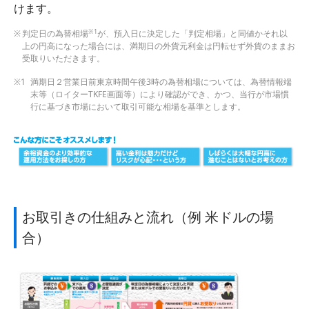
けます。
※1
判定日の為替相場
が、預入日に決定した「判定相場」と同値かそれ以
上の円高になった場合には、満期日の外貨元利金は円転せず外貨のままお
受取りいただきます。
満期日２営業日前東京時間午後3時の為替相場については、為替情報端
末等（ロイターTKFE画面等）により確認ができ、かつ、当行が市場慣
行に基づき市場において取引可能な相場を基準とします。
お取引きの仕組みと流れ（例 米ドルの場
合）