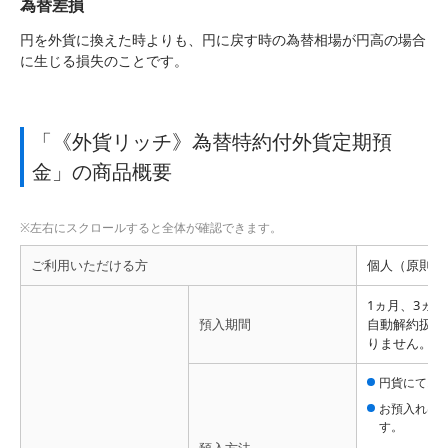
為替差損
円を外貨に換えた時よりも、円に戻す時の為替相場が円高の場合
に生じる損失のことです。
「《外貨リッチ》為替特約付外貨定期預
金」の商品概要
ご利用いただける方
個人（原則1
1ヵ月、3ヵ月
預入期間
自動解約扱い
りません。
円貨にてお
お預入れは
す。