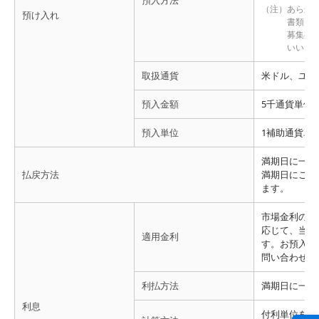
預入方法
あらか
預け入れ
書類に
募集期
いいた
取扱通貨
米ドル、ユー
預入金額
5千通貨単位
預入単位
1補助通貨単
満期日に一括
払戻方法
満期日にご指
ます。
市場金利の動
応じて、当行
適用金利
す。お預入時
問い合わせく
利払方法
満期日に一括
利息
付利単位を1