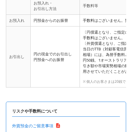
お預入れ・
手数料等
お引出し方法
お預入れ
円預金からのお振替
手数料はございません。預
〔円償還となり、ご指定の
手数料はございません。
〔外貨償還となり、ご指定
当日のTTB（対顧客電信買
円の現金でのお引出し
相場）には、為替手数料とし
お引出し
円預金へのお振替
円50銭、1オーストラリア
引き額や市場実勢相場の動向
用させていただくことがあ
個人のお客さまは20銭でお
リスクや手数料について
外貨預金のご留意事項