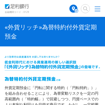
（
（
検
A
（
（
（
（
（
（
で
別
別
索
T
別
別
別
別
別
別
開
ウ
ウ
窓
M
ウ
ウ
ウ
ウ
ウ
ウ
金融機関コード：0129
き
ィ
ィ
店
ィ
ィ
ィ
ィ
ィ
ィ
ン
ン
ま
舗
ン
ン
ン
ン
ン
ン
ド
ド
す
«外貨リッチ»為替特約付外貨定期
検
ド
ド
ド
ド
ド
ド
ウ
ウ
）
で
で
索
ウ
ウ
ウ
ウ
ウ
ウ
預金
開
開
（
で
で
で
で
で
で
き
き
別
開
開
開
開
開
開
ま
ま
ウ
き
き
き
き
き
き
す
す
ィ
ま
ま
ま
ま
ま
ま
）
）
ン
す
す
す
す
す
す
ド
）
）
）
）
）
）
ウ
で
開
き
ま
外貨定期預金に「円転に関する特約（「円転特約」）」
す
を組み合わせることにより、為替変動リスクを一定の円
）
高範囲内（「特約幅」）で回避しつつ、円貨ベースでの
より有利な利回りを目指す商品です。ただし、一定範囲