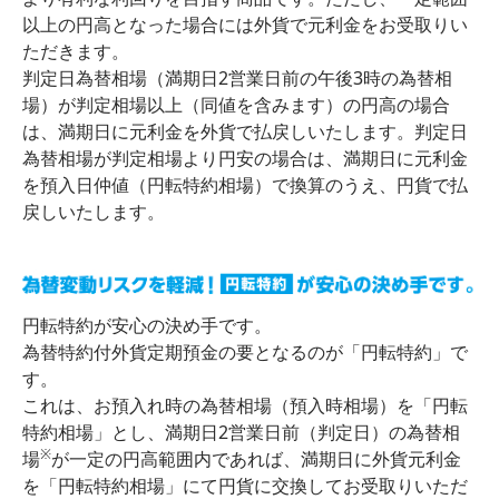
以上の円高となった場合には外貨で元利金をお受取りい
ただきます。
判定日為替相場（満期日2営業日前の午後3時の為替相
場）が判定相場以上（同値を含みます）の円高の場合
は、満期日に元利金を外貨で払戻しいたします。判定日
為替相場が判定相場より円安の場合は、満期日に元利金
を預入日仲値（円転特約相場）で換算のうえ、円貨で払
戻しいたします。
円転特約が安心の決め手です。
為替特約付外貨定期預金の要となるのが「円転特約」で
す。
これは、お預入れ時の為替相場（預入時相場）を「円転
特約相場」とし、満期日2営業日前（判定日）の為替相
※
場
が一定の円高範囲内であれば、満期日に外貨元利金
を「円転特約相場」にて円貨に交換してお受取りいただ