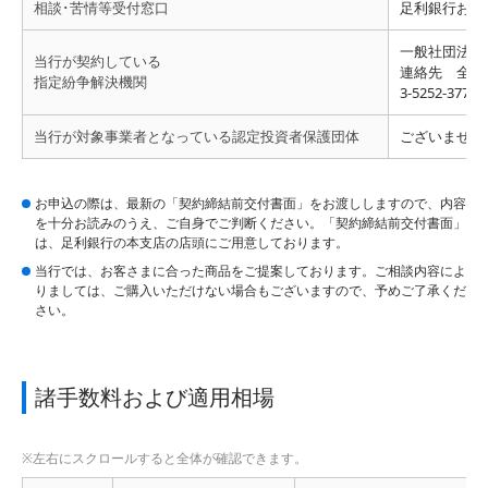
相談･苦情等受付窓口
足利銀行お客さま
一般社団法人
当行が契約している
連絡先 全国銀行
指定紛争解決機関
3-5252-3772
当行が対象事業者となっている認定投資者保護団体
ございません
お申込の際は、最新の「契約締結前交付書面」をお渡ししますので、内容
を十分お読みのうえ、ご自身でご判断ください。「契約締結前交付書面」
は、足利銀行の本支店の店頭にご用意しております。
当行では、お客さまに合った商品をご提案しております。ご相談内容によ
りましては、ご購入いただけない場合もございますので、予めご了承くだ
さい。
諸手数料および適用相場