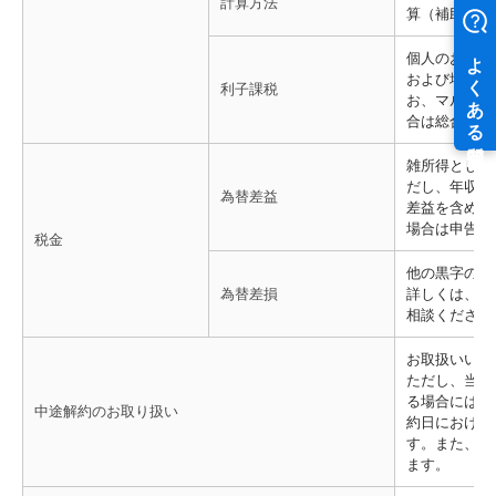
計算方法
算（補助通貨
個人のお客さま
および地方税5
利子課税
お、マル優は
合は総合課税（
雑所得として
だし、年収2
為替差益
差益を含めた
場合は申告不
税金
他の黒字の雑
為替差損
詳しくは、お
相談ください
お取扱いいた
ただし、当行
る場合には、
中途解約のお取り扱い
約日における
す。また、中
ます。