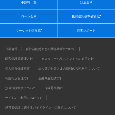
手数料一覧
預金金利
ローン金利
投資信託基準価額
マーケット情報
調査レポート
企業倫理
反社会的勢力との関係遮断について
顧客保護等管理方針
カスタマーハラスメントへの対応方針
個人情報保護宣言
法人等のお客さまの情報の共同利用について
利益相反管理方針
金融商品勧誘方針
預金保険制度について
保険募集指針
サイトのご利用にあたって
経営者保証に関するガイドラインへの取組について