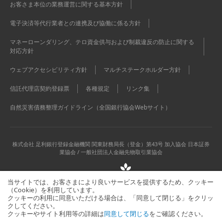
お客さま本位の業務運営に関する基本方針
電子決済等代行業者との連携及び協働に係る方針
マネーローンダリング、テロ資金供与および制裁違反の防止に関する
対応方針
ウェブアクセシビリティ方針
マルチステークホルダー方針
信託代理店契約登録票
各種規定
リンク集
自然災害債務整理ガイドライン（全国銀行協会Webサイト）
株式会社 足利銀行
登録金融機関 関東財務局長（登金）第43号 加入協会 日本証券
業協会 / 一般社団法人金融先物取引業協会
当サイトでは、お客さまにより良いサービスを提供するため、クッキー
（Cookie）を利用しています。
クッキーの利用に同意いただける場合は、「同意して閉じる」をクリッ
クしてください。
クッキーやサイト利用等の詳細は
同意して閉じる
をご確認ください。
当サイトに関するお問い合わせはこちら
サイトマップ