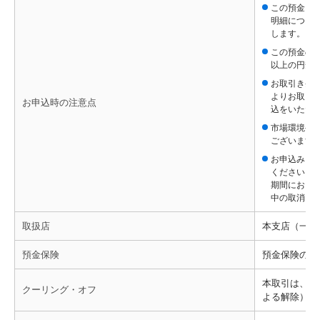
この預金に
明細につい
します。
この預金の
以上の円安
お取引き条
よりお取引
お申込時の注意点
込をいただ
市場環境や
ございます
お申込みを
ください。
期間におい
中の取消し
取扱店
本支店（一部
預金保険
預金保険の対
本取引は、金
クーリング・オフ
よる解除）の