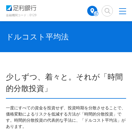
（
（
検
A
（
で
別
別
索
T
別
開
ウ
ウ
窓
M
ウ
金融機関コード：0129
き
ィ
ィ
店
ィ
ン
ン
ま
舗
ン
ド
ド
す
検
ド
ドルコスト平均法
ウ
ウ
）
で
で
索
ウ
開
開
（
で
き
き
別
開
ま
ま
ウ
き
す
す
ィ
ま
）
）
ン
す
少しずつ、着々と。それが「時間
ド
）
ウ
的分散投資」
で
開
き
一度にすべての資金を投資せず、投資時期を分散させることで、
ま
価格変動によるリスクを低減する方法が「時間的分散投資」で
す
す。時間的分散投資の代表的な手法に、「ドルコスト平均法」が
）
あります。