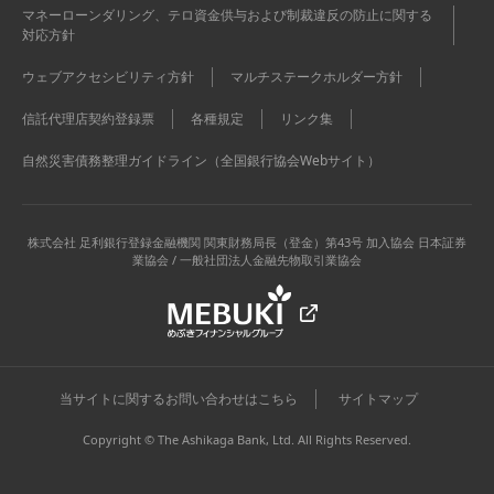
マネーローンダリング、テロ資金供与および制裁違反の防止に関する
対応方針
ウェブアクセシビリティ方針
マルチステークホルダー方針
信託代理店契約登録票
各種規定
リンク集
自然災害債務整理ガイドライン（全国銀行協会Webサイト）
株式会社 足利銀行
登録金融機関 関東財務局長（登金）第43号 加入協会 日本証券
業協会 / 一般社団法人金融先物取引業協会
当サイトに関するお問い合わせはこちら
サイトマップ
Copyright © The Ashikaga Bank, Ltd. All Rights Reserved.