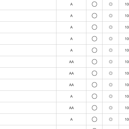
A
◯
◎
1
A
◯
◎
1
A
◯
◎
1
A
◯
◎
1
A
◯
◎
1
AA
◯
◎
1
AA
◯
◎
1
AA
◯
◎
1
A
◯
◎
1
AA
◯
◎
1
A
◯
◎
1