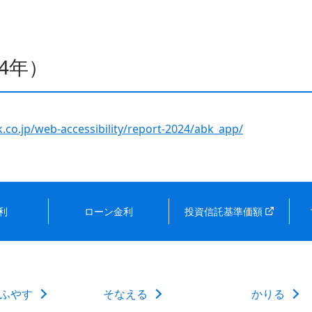
4年）
co.jp/web-accessibility/report-2024/abk_app/
利
ローン金利
投資信託基準価額
ふやす
そなえる
かりる