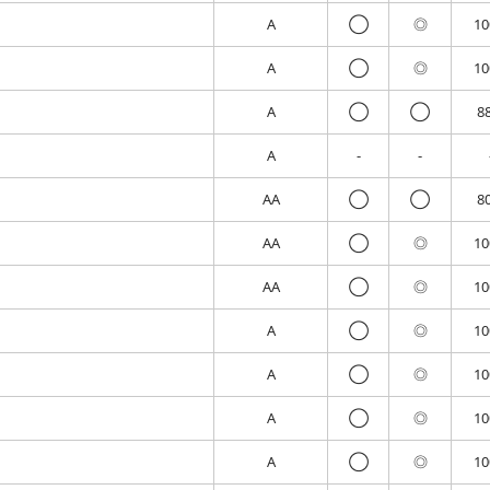
A
◯
◎
1
A
◯
◎
1
A
◯
◯
8
A
-
-
AA
◯
◯
8
AA
◯
◎
1
AA
◯
◎
1
A
◯
◎
1
A
◯
◎
1
A
◯
◎
1
A
◯
◎
1