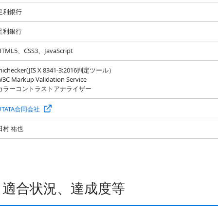
足利銀行
足利銀行
HTML5、CSS3、JavaScript
michecker(JIS X 8341-3:2016判定ツール）
3C Markup Validation Service
カラーコントラストアナライザー
UTATA合同会社
田村 祐也
・適合状況、達成度等