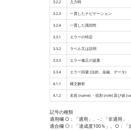
3.2.2
入力時
3.2.3
一貫したナビゲーション
3.2.4
一貫した識別性
3.3.1
エラーの特定
3.3.2
ラベル又は説明
3.3.3
エラー修正の提案
3.3.4
エラー回避 (法的、金融、データ)
4.1.1
構文解析
4.1.2
名前 (name) ・役割 (role) 及び値 (va
記号の種類
適用欄 ○：「適用」、-：「非適用」
適合欄 ◎：「達成度100％」、○：