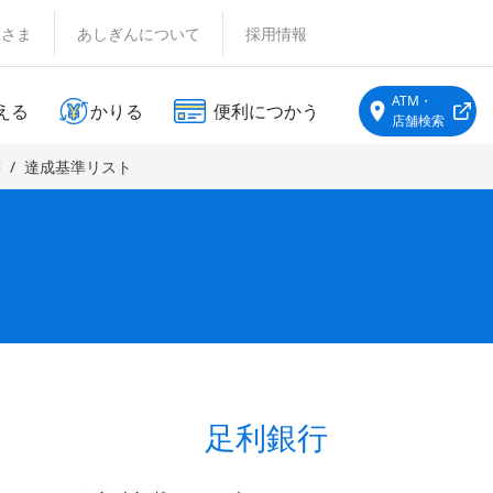
客さま
あしぎんについて
採用情報
ATM・
える
かりる
便利につかう
店舗検索
書
達成基準リスト
足利銀行