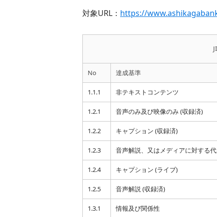
対象URL：
https://www.ashikagabank
J
No
達成基準
1.1.1
非テキストコンテンツ
1.2.1
音声のみ及び映像のみ (収録済)
1.2.2
キャプション (収録済)
1.2.3
音声解説、又はメディアに対する代替
1.2.4
キャプション (ライブ)
1.2.5
音声解説 (収録済)
1.3.1
情報及び関係性