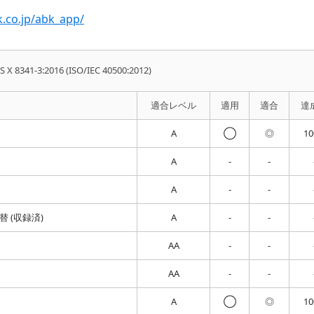
.co.jp/abk_app/
IS X 8341-3:2016 (ISO/IEC 40500:2012)
適合レベル
適用
適合
達
A
◯
◎
1
A
-
-
A
-
-
 (収録済)
A
-
-
AA
-
-
AA
-
-
A
◯
◎
1