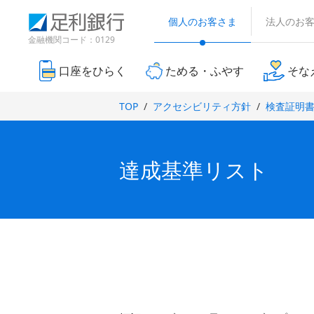
（
検
（
（
（
別
索
別
個人のお客さま
法人のお
別
別
ウ
窓
ウ
ウ
ウ
金融機関コード：0129
ィ
ィ
ィ
ィ
ン
ン
ン
ン
ド
口座をひらく
ためる・ふやす
そな
ド
ド
ド
ウ
ウ
で
ウ
ウ
で
TOP
アクセシビリティ方針
検査証明
開
で
で
開
き
開
開
き
ま
ま
き
き
す
す
ま
ま
）
達成基準リスト
）
す
す
）
）