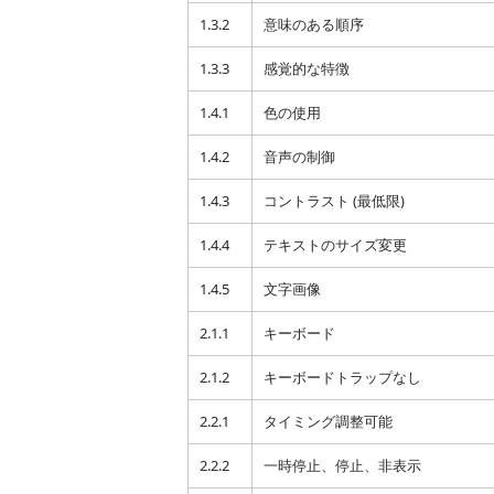
1.3.2
意味のある順序
1.3.3
感覚的な特徴
1.4.1
色の使用
1.4.2
音声の制御
1.4.3
コントラスト (最低限)
1.4.4
テキストのサイズ変更
1.4.5
文字画像
2.1.1
キーボード
2.1.2
キーボードトラップなし
2.2.1
タイミング調整可能
2.2.2
一時停止、停止、非表示