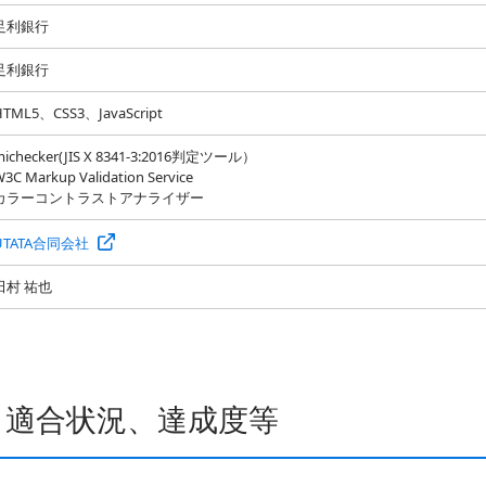
足利銀行
足利銀行
HTML5、CSS3、JavaScript
michecker(JIS X 8341-3:2016判定ツール）
3C Markup Validation Service
カラーコントラストアナライザー
UTATA合同会社
田村 祐也
・適合状況、達成度等