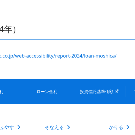
4年）
co.jp/web-accessibility/report-2024/loan-moshica/
利
ローン金利
投資信託基準価額
ふやす
そなえる
かりる