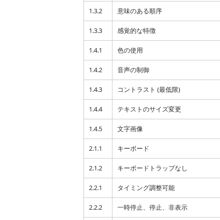
1.3.2
意味のある順序
1.3.3
感覚的な特徴
1.4.1
色の使用
1.4.2
音声の制御
1.4.3
コントラスト (最低限)
1.4.4
テキストのサイズ変更
1.4.5
文字画像
2.1.1
キーボード
2.1.2
キーボードトラップなし
2.2.1
タイミング調整可能
2.2.2
一時停止、停止、非表示