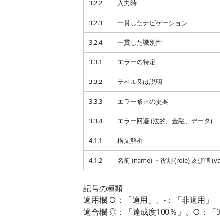
3.2.2
入力時
3.2.3
一貫したナビゲーション
3.2.4
一貫した識別性
3.3.1
エラーの特定
3.3.2
ラベル又は説明
3.3.3
エラー修正の提案
3.3.4
エラー回避 (法的、金融、データ)
4.1.1
構文解析
4.1.2
名前 (name) ・役割 (role) 及び値 (va
記号の種類
適用欄 ○：「適用」、-：「非適用」
適合欄 ◎：「達成度100％」、○：