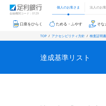
（
検
（
（
（
別
索
別
個人のお客さま
法人のお
別
別
ウ
窓
ウ
ウ
ウ
金融機関コード：0129
ィ
ィ
ィ
ィ
ン
ン
ン
ン
ド
口座をひらく
ためる・ふやす
そな
ド
ド
ド
ウ
ウ
で
ウ
ウ
で
TOP
アクセシビリティ方針
検査証明
開
で
で
開
き
開
開
き
ま
ま
き
き
す
す
ま
ま
）
達成基準リスト
）
す
す
）
）