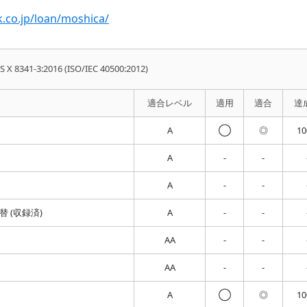
.co.jp/loan/moshica/
IS X 8341-3:2016 (ISO/IEC 40500:2012)
適合レベル
適用
適合
達
A
◯
◎
1
A
-
-
A
-
-
 (収録済)
A
-
-
AA
-
-
AA
-
-
A
◯
◎
1