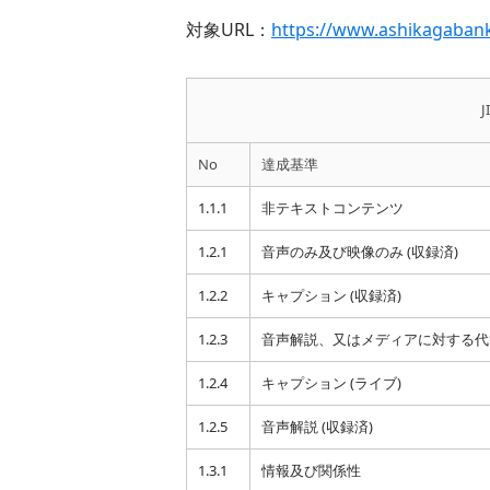
対象URL：
https://www.ashikagabank
J
No
達成基準
1.1.1
非テキストコンテンツ
1.2.1
音声のみ及び映像のみ (収録済)
1.2.2
キャプション (収録済)
1.2.3
音声解説、又はメディアに対する代替
1.2.4
キャプション (ライブ)
1.2.5
音声解説 (収録済)
1.3.1
情報及び関係性