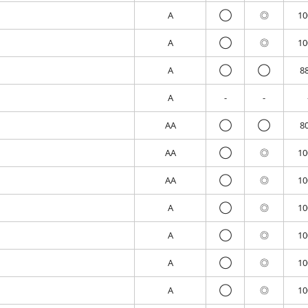
A
◯
◎
1
A
◯
◎
1
A
◯
◯
8
A
-
-
AA
◯
◯
8
AA
◯
◎
1
AA
◯
◎
1
A
◯
◎
1
A
◯
◎
1
A
◯
◎
1
A
◯
◎
1