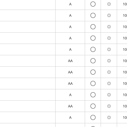
A
◯
◎
1
A
◯
◎
1
A
◯
◎
1
A
◯
◎
1
A
◯
◎
1
AA
◯
◎
1
AA
◯
◎
1
AA
◯
◎
1
A
◯
◎
1
AA
◯
◎
1
A
◯
◎
1