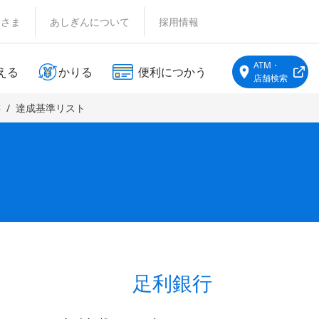
客さま
あしぎんについて
採用情報
ATM・
える
かりる
便利につかう
店舗検索
書
達成基準リスト
足利銀行