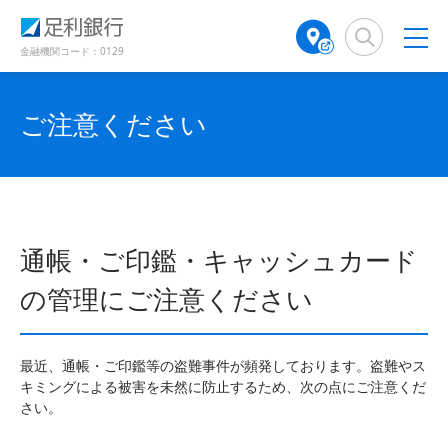
（
（
検
A
別
別
索
T
ウ
ウ
窓
M
金融機関コード：0129
ィ
ィ
店
ン
ン
舗
ド
ド
検
ご注意ください
ウ
ウ
で
で
索
開
開
（
き
き
別
ま
ま
ウ
す
す
ィ
）
）
ン
通帳・ご印鑑・キャッシュカード
ド
ウ
の管理にご注意ください
で
開
き
最近、通帳・ご印鑑等の盗難事件が頻発しております。盗難やス
ま
キミングによる被害を未然に防止するため、次の点にご注意くだ
す
さい。
）