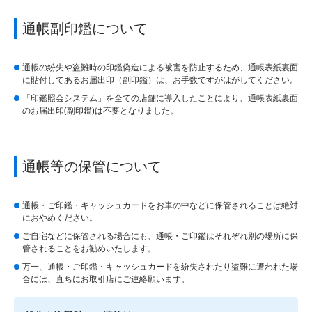
通帳副印鑑について
通帳の紛失や盗難時の印鑑偽造による被害を防止するため、通帳表紙裏面
に貼付してあるお届出印（副印鑑）は、お手数ですがはがしてください。
「印鑑照会システム」を全ての店舗に導入したことにより、通帳表紙裏面
のお届出印(副印鑑)は不要となりました。
通帳等の保管について
通帳・ご印鑑・キャッシュカードをお車の中などに保管されることは絶対
におやめください。
ご自宅などに保管される場合にも、通帳・ご印鑑はそれぞれ別の場所に保
管されることをお勧めいたします。
万一、通帳・ご印鑑・キャッシュカードを紛失されたり盗難に遭われた場
合には、直ちにお取引店にご連絡願います。