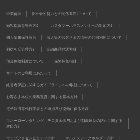
企業倫理
反社会的勢力との関係遮断について
顧客保護等管理方針
カスタマーハラスメントへの対応方針
個人情報保護宣言
法人等のお客さまの情報の共同利用について
利益相反管理方針
金融商品勧誘方針
預金保険制度について
保険募集指針
サイトのご利用にあたって
経営者保証に関するガイドラインへの取組について
お客さま本位の業務運営に関する基本方針
電子決済等代行業者との連携及び協働に係る方針
マネーローンダリング、テロ資金供与および制裁違反の防止に関する
対応方針
ウェブアクセシビリティ方針
マルチステークホルダー方針