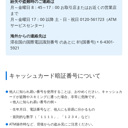
紛失や盗難時のご連絡は
月～金曜日 8：45～17：00 お取引店またはお近くの営業店
まで
月～金曜日 17：00 以降 土・日・祝日 0120-561723（ATM
サービスセンター）
海外からの連絡先は
滞在国の国際電話識別番号 のあとに 81(国番号) + 6-4301-
5921
キャッシュカード暗証番号について
他人に知られ易い番号を使用することは、おやめください。キャッシュカ
ードが盗難やスキミングに遭った場合、非常に危険です。
＜他人に知られ易い番号の例＞
生年月日、電話番号など、他人にも容易に分かるもの
規則的な数字（「１１１１」、「１２３４」など）
ATM操作時など、背後からの盗み見にご注意ください。