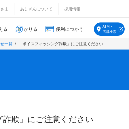
客さま
あしぎんについて
採用情報
ATM・
える
かりる
便利につかう
店舗検索
らせ一覧
「ボイスフィッシング詐欺」にご注意ください
グ詐欺」にご注意ください