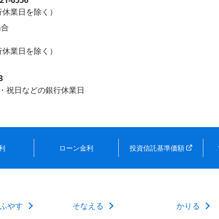
21-6556
銀行休業日を除く）
場合
銀行休業日を除く）
3
土日・祝日などの銀行休業日
利
ローン金利
投資信託基準価額
ふやす
そなえる
かりる