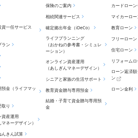
保険のご案内
カードローン
相続関連サービス
マイカーロー
投資一任サービス
確定拠出年金（iDeCo）
教育ローン
ライフプランニング
フリーローン
プラン
（おかねの参考書・シミュレ
住宅ローン
ーション）
リフォームロ
オンライン資産運用
（あしぎんマネーデザイン）
ローン返済額
ン
シニアと家族の生活サポート
期預金（ライフマッ
ローン金利
教育資金贈与専用預金
結婚・子育て資金贈与専用預
受取り
金
ン資産運用
んマネーデザイン）
ねんきん試算