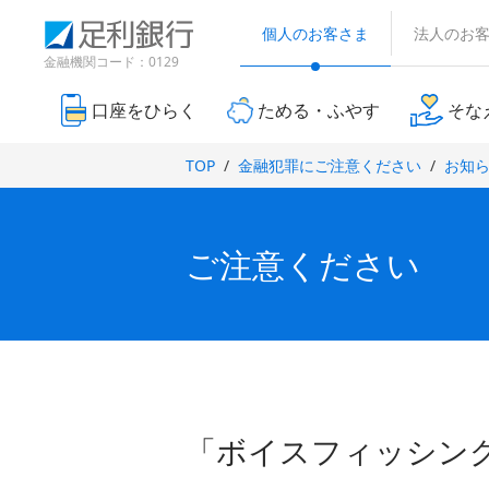
（
検
（
（
別
索
個人のお客さま
法人のお
別
別
ウ
窓
ウ
ウ
金融機関コード：0129
ィ
ィ
ィ
ン
ン
ン
ド
口座をひらく
ためる・ふやす
そな
ド
ド
ウ
で
ウ
ウ
TOP
金融犯罪にご注意ください
お知
開
で
で
き
開
開
ま
き
き
す
ま
ま
）
ご注意ください
す
す
）
）
「ボイスフィッシン