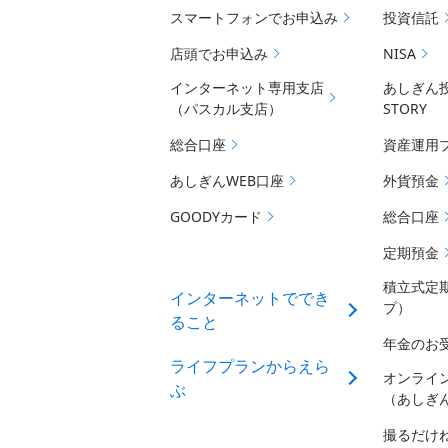
スマートフォンでお申込み
投資信託
店頭でお申込み
NISA
インターネット専用支店
あしぎん
（パスカル支店）
STORY
総合口座
資産運用
あしぎんWEB口座
外貨預金
GOODYカード
総合口座
定期預金
積立式定
インターネットででき
プ）
ること
年金のお
ライフプランからえら
オンライ
ぶ
（あしぎ
撮るだけ