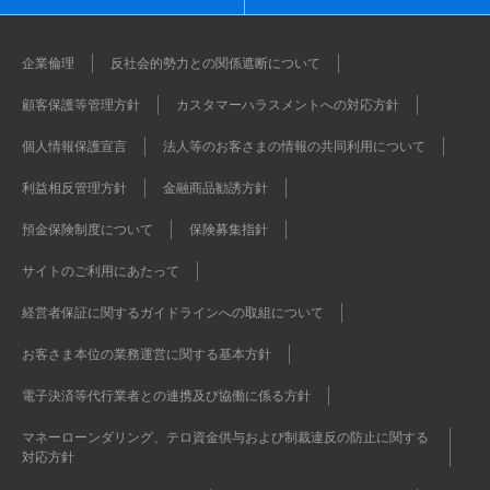
企業倫理
反社会的勢力との関係遮断について
顧客保護等管理方針
カスタマーハラスメントへの対応方針
個人情報保護宣言
法人等のお客さまの情報の共同利用について
利益相反管理方針
金融商品勧誘方針
預金保険制度について
保険募集指針
サイトのご利用にあたって
経営者保証に関するガイドラインへの取組について
お客さま本位の業務運営に関する基本方針
電子決済等代行業者との連携及び協働に係る方針
マネーローンダリング、テロ資金供与および制裁違反の防止に関する
対応方針