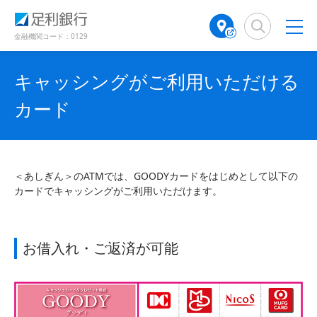
（
（
検
A
別
別
索
T
ウ
ウ
窓
M
金融機関コード：0129
ィ
ィ
店
ン
ン
舗
ド
ド
キャッシングがご利用いただける
検
ウ
ウ
で
で
索
カード
開
開
（
き
き
別
ま
ま
ウ
す
す
ィ
）
）
ン
＜あしぎん＞のATMでは、GOODYカードをはじめとして以下の
ド
カードでキャッシングがご利用いただけます。
ウ
で
開
き
お借入れ・ご返済が可能
ま
す
）