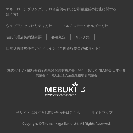
マネーローンダリング、テロ資金供与および制裁違反の防止に関する
対応方針
ウェブアクセシビリティ方針
マルチステークホルダー方針
信託代理店契約登録票
各種規定
リンク集
自然災害債務整理ガイドライン（全国銀行協会Webサイト）
株式会社 足利銀行
登録金融機関 関東財務局長（登金）第43号 加入協会 日本証券
業協会 / 一般社団法人金融先物取引業協会
当サイトに関するお問い合わせはこちら
サイトマップ
Copyright © The Ashikaga Bank, Ltd. All Rights Reserved.