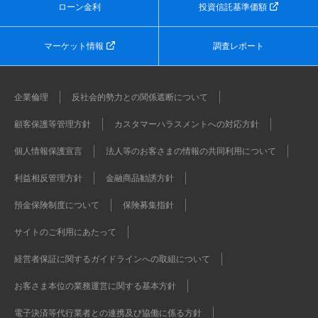
ローン金利
投資信託基準価額
マーケット情報
調査レポート
企業倫理
反社会的勢力との関係遮断について
顧客保護等管理方針
カスタマーハラスメントへの対応方針
個人情報保護宣言
法人等のお客さまの情報の共同利用について
利益相反管理方針
金融商品勧誘方針
預金保険制度について
保険募集指針
サイトのご利用にあたって
経営者保証に関するガイドラインへの取組について
お客さま本位の業務運営に関する基本方針
電子決済等代行業者との連携及び協働に係る方針