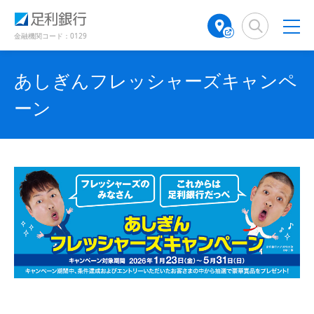
（
（
検
A
（
別
別
索
T
別
ウ
ウ
窓
M
ウ
金融機関コード：0129
ィ
ィ
店
ィ
ン
ン
舗
ン
ド
ド
あしぎんフレッシャーズキャンペ
検
ド
ウ
ウ
で
で
索
ウ
ーン
開
開
（
で
き
き
別
開
ま
ま
ウ
き
す
す
ィ
ま
）
）
ン
す
ド
）
ウ
で
開
き
ま
す
）