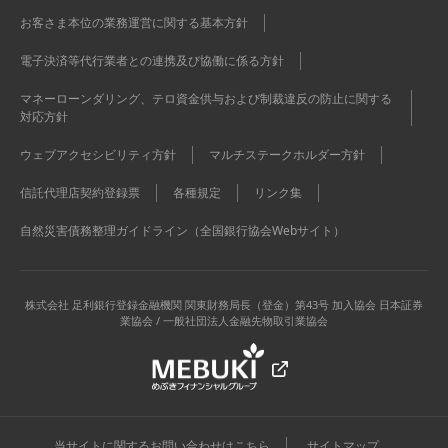
お客さま本位の業務運営に関する基本方針
電子決済等代行業者との連携及び協働に係る方針
マネーローンダリング、テロ資金供与および制裁違反の防止に関する
対応方針
ウェブアクセシビリティ方針
マルチステークホルダー方針
信託代理店契約登録票
各種規定
リンク集
自然災害債務整理ガイドライン（全国銀行協会Webサイト）
株式会社 足利銀行
登録金融機関 関東財務局長（登金）第43号 加入協会 日本証券
業協会 / 一般社団法人金融先物取引業協会
当サイトに関するお問い合わせはこちら
サイトマップ