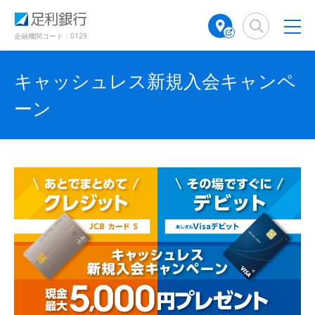
（
（
検
A
（
（
（
（
別
別
索
T
別
別
別
別
ウ
ウ
窓
M
ウ
ウ
ウ
ウ
金融機関コード：0129
ィ
ィ
店
ィ
ィ
ィ
ィ
ン
ン
舗
ン
ン
ン
ン
ド
ド
キャッシュレス新規入会キャンペ
検
ド
ド
ド
ド
ウ
ウ
で
で
索
ウ
ウ
ウ
ウ
ーン
開
開
（
で
で
で
で
き
き
別
開
開
開
開
ま
ま
ウ
き
き
き
き
す
す
ィ
ま
ま
ま
ま
）
）
ン
す
す
す
す
ド
）
）
）
）
ウ
で
開
き
ま
す
）