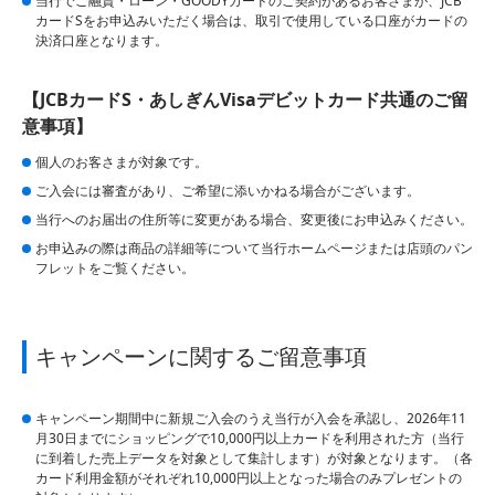
当行でご融資・ローン・GOODYカードのご契約があるお客さまが、JCB
カードSをお申込みいただく場合は、取引で使用している口座がカードの
決済口座となります。
【JCBカードS・あしぎんVisaデビットカード共通のご留
意事項】
個人のお客さまが対象です。
ご入会には審査があり、ご希望に添いかねる場合がございます。
当行へのお届出の住所等に変更がある場合、変更後にお申込みください。
お申込みの際は商品の詳細等について当行ホームページまたは店頭のパン
フレットをご覧ください。
キャンペーンに関するご留意事項
キャンペーン期間中に新規ご入会のうえ当行が入会を承認し、2026年11
月30日までにショッピングで10,000円以上カードを利用された方（当行
に到着した売上データを対象として集計します）が対象となります。（各
カード利用金額がそれぞれ10,000円以上となった場合のみプレゼントの