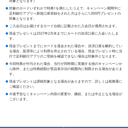
対象となります）
対象のカードいずれかで特典1を満たしたうえで、キャンペーン期間中に
足利銀行アプリへ新規口座登録をされた方はさらに1,000円プレゼントの
対象となります。
ご入会日はお届けするカード台紙に記載された入会日が適用されます。
現金プレゼントは2027年2月末までにカードの決済口座に入金いたしま
す。
現金プレゼントまでにカードを退会された場合や、決済口座を解約してい
る場合、延滞等により利用を停止されている場合、現金プレゼント時に当
行で足利銀行アプリのご登録を確認できない場合は対象外となります。
今回特典が付与された場合、当行が同時期に実施する他のキャンペーンか
ら除外、または特典総額が景品表示法の範囲内に制限される場合がありま
す。
現金プレゼントは課税対象となる場合がありますので、詳しくは税務署に
ご確認ください。
今後予告なくキャンペーン内容の変更や、継続、または中止となる場合が
ございます。