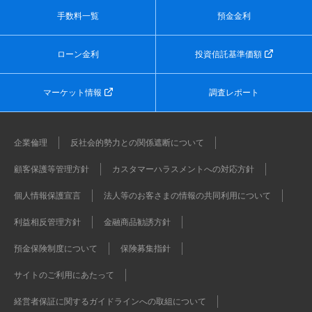
手数料一覧
預金金利
ローン金利
投資信託基準価額
マーケット情報
調査レポート
企業倫理
反社会的勢力との関係遮断について
顧客保護等管理方針
カスタマーハラスメントへの対応方針
個人情報保護宣言
法人等のお客さまの情報の共同利用について
利益相反管理方針
金融商品勧誘方針
預金保険制度について
保険募集指針
サイトのご利用にあたって
経営者保証に関するガイドラインへの取組について