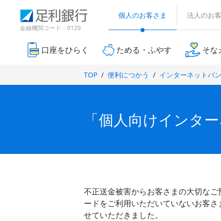
（
検
（
（
（
別
索
個人のお客さま
法人のお
別
別
別
ウ
窓
ウ
ウ
ウ
金融機関コード：0129
ィ
ィ
ィ
ン
ィ
ン
ン
ド
口座をひらく
ためる・ふやす
そな
ン
ド
ド
ウ
ド
で
ウ
ウ
TOP
便利につかう
インターネットバ
開
ウ
で
で
き
で
開
開
ま
き
き
開
す
ま
ま
）
き
「個人向けインター
す
す
ま
）
）
す
）
不正送金被害からお客さまの大切なご
ードをご利用いただいていないお客さ
せていただきました。