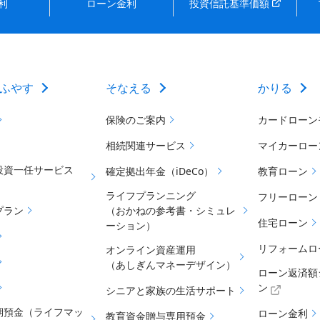
利
ローン金利
投資信託基準価額
ふやす
そなえる
かりる
保険のご案内
カードローン
相続関連サービス
マイカーロー
投資一任サービス
確定拠出年金（iDeCo）
教育ローン
ライフプランニング
フリーローン
プラン
（おかねの参考書・シミュレ
住宅ローン
ーション）
リフォームロ
オンライン資産運用
（あしぎんマネーデザイン）
ローン返済額
ン
シニアと家族の生活サポート
期預金（ライフマッ
ローン金利
教育資金贈与専用預金