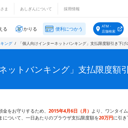
客さま
あしぎんについて
採用情報
ATM・
える
かりる
便利につかう
店舗検索
ンキング
「個人向けインターネットバンキング」支払限度額引き下げ
ネットバンキング」支払限度額
預金をお守りするため、
2015年4月6日（月）
より、ワンタイム
まについて、一日あたりのブラウザ支払限度額を
20万円
に引き