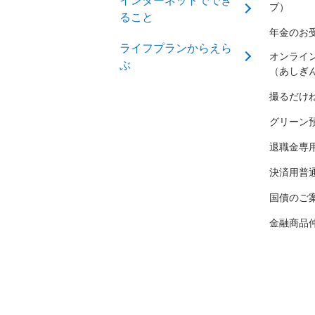
インターネットででき
プ）
ること
年金のお
ライフプランからえら
オンライ
ぶ
（あしぎ
撮るだけ
グリーン
退職金専
決済用普
国債のご
金融商品