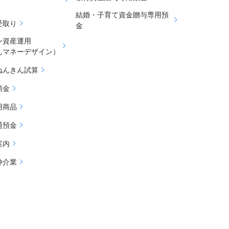
結婚・子育て資金贈与専用預
受取り
金
ン資産運用
んマネーデザイン）
ねんきん試算
預金
用商品
通預金
案内
仲介業