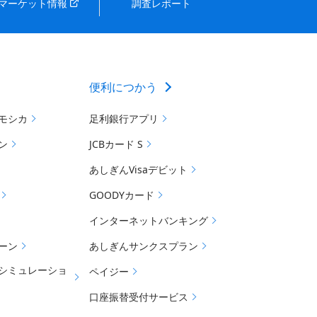
マーケット情報
調査レポート
便利につかう
モシカ
足利銀行アプリ
ン
JCBカード S
あしぎんVisaデビット
GOODYカード
インターネットバンキング
ーン
あしぎんサンクスプラン
シミュレーショ
ペイジー
口座振替受付サービス