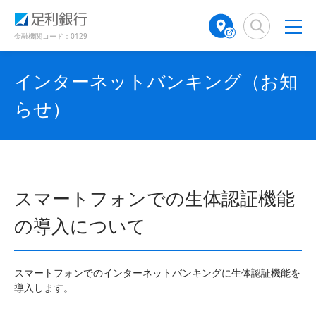
（
（
検
A
別
別
索
T
ウ
ウ
窓
M
金融機関コード：0129
ィ
ィ
店
ン
ン
舗
ド
ド
インターネットバンキング（お知
検
ウ
ウ
で
で
索
らせ）
開
開
（
き
き
別
ま
ま
ウ
す
す
ィ
）
）
ン
ド
スマートフォンでの生体認証機能
ウ
で
の導入について
開
き
ま
スマートフォンでのインターネットバンキングに生体認証機能を
す
導入します。
）