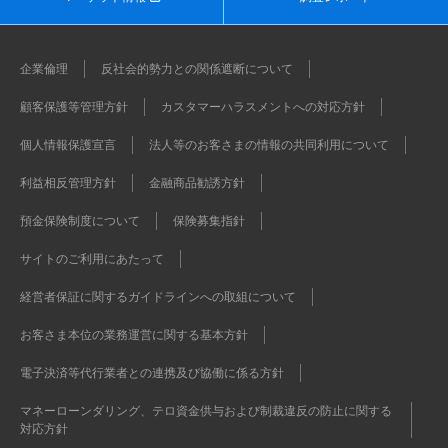
企業倫理
反社会的勢力との関係遮断について
顧客保護等管理方針
カスタマーハラスメントへの対応方針
個人情報保護宣言
法人等のお客さまの情報の共同利用について
利益相反管理方針
金融商品勧誘方針
預金保険制度について
保険募集指針
サイトのご利用にあたって
経営者保証に関するガイドラインへの取組について
お客さま本位の業務運営に関する基本方針
電子決済等代行業者との連携及び協働に係る方針
マネーローンダリング、テロ資金供与および制裁違反の防止に関する
対応方針