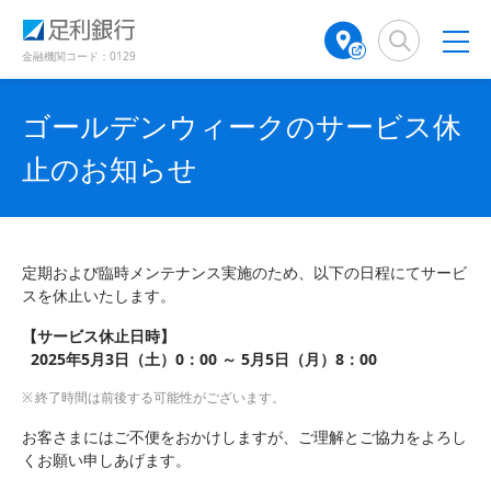
（
（
検
A
別
別
索
T
ウ
ウ
窓
M
金融機関コード：0129
ィ
ィ
店
ン
ン
舗
ド
ド
ゴールデンウィークのサービス休
検
ウ
ウ
で
で
索
止のお知らせ
開
開
（
き
き
別
ま
ま
ウ
す
す
ィ
）
）
ン
定期および臨時メンテナンス実施のため、以下の日程にてサービ
ド
スを休止いたします。
ウ
で
【サービス休止日時】
開
2025年5月3日（土）0：00 ～ 5月5日（月）8：00
き
終了時間は前後する可能性がございます。
ま
す
お客さまにはご不便をおかけしますが、ご理解とご協力をよろし
）
くお願い申しあげます。