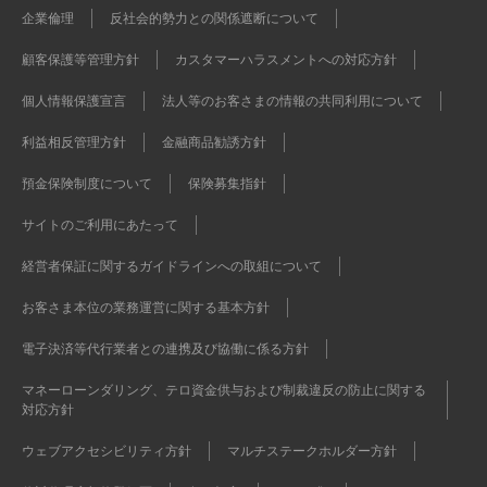
企業倫理
反社会的勢力との関係遮断について
顧客保護等管理方針
カスタマーハラスメントへの対応方針
個人情報保護宣言
法人等のお客さまの情報の共同利用について
利益相反管理方針
金融商品勧誘方針
預金保険制度について
保険募集指針
サイトのご利用にあたって
経営者保証に関するガイドラインへの取組について
お客さま本位の業務運営に関する基本方針
電子決済等代行業者との連携及び協働に係る方針
マネーローンダリング、テロ資金供与および制裁違反の防止に関する
対応方針
ウェブアクセシビリティ方針
マルチステークホルダー方針