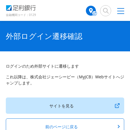
（
（
検
A
で
別
別
索
T
開
ウ
ウ
窓
M
金融機関コード：0129
き
ィ
ィ
店
ン
ン
ま
舗
ド
ド
す
検
外部ログイン遷移確認
ウ
ウ
）
で
で
索
開
開
（
き
き
別
ま
ま
ウ
す
す
ィ
）
）
ログインのため外部サイトに遷移します
ン
ド
これ以降は、株式会社ジェーシービー（MyJCB）Webサイトへジ
ウ
ャンプします。
で
開
き
サイトを見る
ま
す
）
前のページに戻る