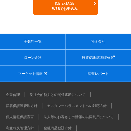
JCB EXTAGE
WEBでお申込み
手数料一覧
預金金利
ローン金利
投資信託基準価額
マーケット情報
調査レポート
企業倫理
反社会的勢力との関係遮断について
顧客保護等管理方針
カスタマーハラスメントへの対応方針
個人情報保護宣言
法人等のお客さまの情報の共同利用について
利益相反管理方針
金融商品勧誘方針