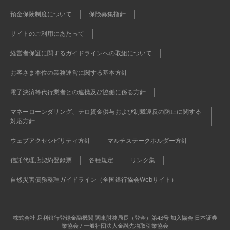
預金保険制度について
保険募集指針
サイトのご利用にあたって
経営者保証に関するガイドラインへの取組について
お客さま本位の業務運営に関する基本方針
電子決済等代行業者との連携及び協働に係る方針
マネーローンダリング、テロ資金供与および制裁違反の防止に関する
対応方針
ウェブアクセシビリティ方針
マルチステークホルダー方針
信託代理店契約登録票
各種規定
リンク集
自然災害債務整理ガイドライン（全国銀行協会Webサイト）
株式会社 足利銀行
登録金融機関 関東財務局長（登金）第43号 加入協会 日本証券
業協会 / 一般社団法人金融先物取引業協会