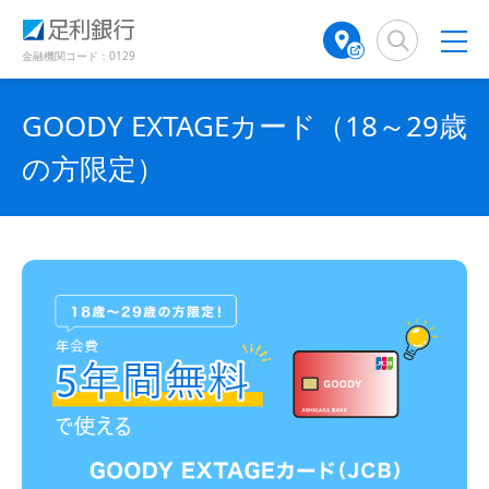
（
（
検
A
（
（
別
別
別
索
T
別
別
ウ
ウ
ウ
窓
M
ウ
ウ
金融機関コード：0129
ィ
ィ
ィ
店
ィ
ィ
ン
ン
ン
舗
ン
ン
ド
ド
ド
GOODY EXTAGEカード（18～29歳
検
ド
ド
ウ
ウ
ウ
で
で
索
ウ
ウ
で
の方限定）
開
開
（
で
で
開
き
き
別
開
開
き
ま
ま
ウ
き
き
ま
す
す
す
ィ
ま
ま
）
）
）
ン
す
す
ド
）
）
ウ
で
開
き
ま
す
）