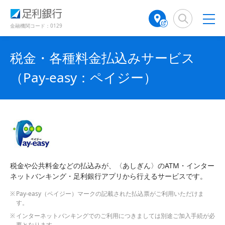
（
（
検
A
（
（
（
で
別
別
索
T
別
別
別
開
ウ
ウ
窓
M
ウ
ウ
ウ
金融機関コード：0129
き
ィ
ィ
店
ィ
ィ
ィ
ン
ン
ま
舗
ン
ン
ン
ド
ド
す
税金・各種料金払込みサービス
検
ド
ド
ド
ウ
ウ
）
で
で
索
ウ
ウ
ウ
（Pay-easy：ペイジー）
開
開
（
で
で
で
き
き
別
開
開
開
ま
ま
ウ
き
き
き
す
す
ィ
ま
ま
ま
）
）
ン
す
す
す
ド
）
）
）
ウ
で
開
税金や公共料金などの払込みが、〈あしぎん〉のATM・インター
き
ネットバンキング・足利銀行アプリから行えるサービスです。
ま
Pay-easy（ペイジー）マークの記載された払込票がご利用いただけま
す
す。
）
インターネットバンキングでのご利用につきましては別途ご加入手続が必
要となります。