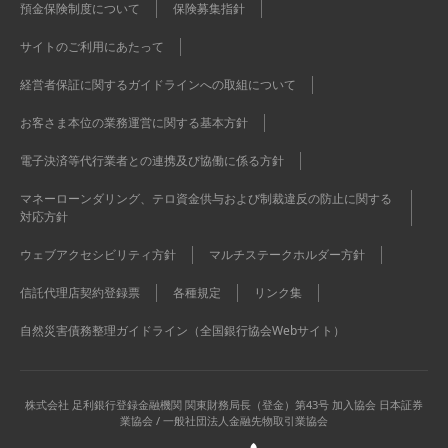
預金保険制度について
保険募集指針
サイトのご利用にあたって
経営者保証に関するガイドラインへの取組について
お客さま本位の業務運営に関する基本方針
電子決済等代行業者との連携及び協働に係る方針
マネーローンダリング、テロ資金供与および制裁違反の防止に関する
対応方針
ウェブアクセシビリティ方針
マルチステークホルダー方針
信託代理店契約登録票
各種規定
リンク集
自然災害債務整理ガイドライン（全国銀行協会Webサイト）
株式会社 足利銀行
登録金融機関 関東財務局長（登金）第43号 加入協会 日本証券
業協会 / 一般社団法人金融先物取引業協会