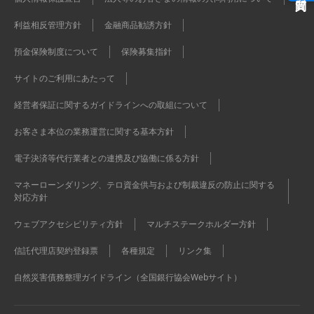
利益相反管理方針
金融商品勧誘方針
預金保険制度について
保険募集指針
サイトのご利用にあたって
経営者保証に関するガイドラインへの取組について
お客さま本位の業務運営に関する基本方針
電子決済等代行業者との連携及び協働に係る方針
マネーローンダリング、テロ資金供与および制裁違反の防止に関する
対応方針
ウェブアクセシビリティ方針
マルチステークホルダー方針
信託代理店契約登録票
各種規定
リンク集
自然災害債務整理ガイドライン（全国銀行協会Webサイト）