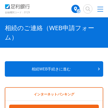
（
（
検
A
別
別
索
T
ウ
ウ
窓
M
金融機関コード：0129
ィ
ィ
店
ン
ン
舗
ド
ド
相続のご連絡（WEB申請フォー
検
ウ
ウ
で
で
索
ム）
開
開
（
き
き
別
ま
ま
ウ
す
す
ィ
）
）
ン
ド
ウ
相続WEB手続きに進む
で
開
き
ま
す
インターネットバンキング
）