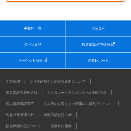
手数料一覧
預金金利
ローン金利
投資信託基準価額
マーケット情報
調査レポート
企業倫理
反社会的勢力との関係遮断について
顧客保護等管理方針
カスタマーハラスメントへの対応方針
個人情報保護宣言
法人等のお客さまの情報の共同利用について
利益相反管理方針
金融商品勧誘方針
預金保険制度について
保険募集指針