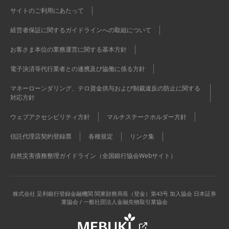
サイトのご利用にあたって
経営者保証に関するガイドラインへの取組について
お客さま本位の業務運営に関する基本方針
電子決済等代行業者との連携及び協働に係る方針
マネーローンダリング、テロ資金供与および制裁違反の防止に関する
対応方針
ウェブアクセシビリティ方針
マルチステークホルダー方針
信託代理店契約登録票
各種規定
リンク集
自然災害債務整理ガイドライン（全国銀行協会Webサイト）
株式会社 足利銀行
登録金融機関 関東財務局長（登金）第43号 加入協会 日本証券
業協会 / 一般社団法人金融先物取引業協会