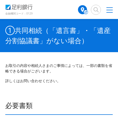
（
（
検
A
（
で
別
別
索
T
別
開
ウ
ウ
窓
M
ウ
金融機関コード：0129
き
ィ
ィ
店
ィ
ン
ン
ま
舗
ン
ド
ド
す
①共同相続（「遺言書」・「遺産
検
ド
ウ
ウ
）
で
で
索
ウ
分割協議書」がない場合）
開
開
（
で
き
き
別
開
ま
ま
ウ
き
す
す
ィ
ま
）
）
ン
す
お取引の内容や相続人さまのご事情によっては、一部の書類を省
ド
）
略できる場合がございます。
ウ
で
詳しくはお問い合わせください。
開
き
ま
す
必要書類
）