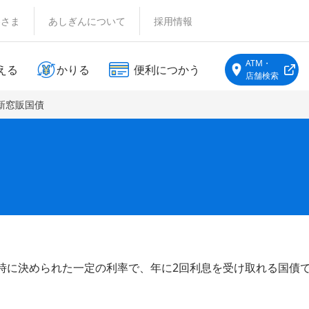
客さま
あしぎんについて
採用情報
ATM・
える
かりる
便利につかう
店舗検索
新窓販国債
時に決められた一定の利率で、年に2回利息を受け取れる国債