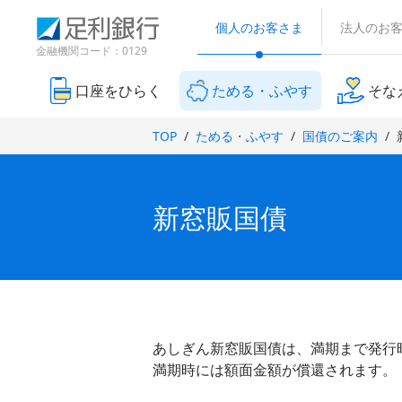
（
検
（
（
（
で
別
索
個人のお客さま
法人のお
別
別
別
ウ
開
窓
ウ
ウ
ウ
金融機関コード：0129
ィ
き
ィ
ィ
ン
ィ
ン
ン
ま
ド
口座をひらく
ためる・ふやす
そな
ン
ド
ド
ウ
す
ド
で
ウ
ウ
）
TOP
ためる・ふやす
国債のご案内
開
ウ
で
で
き
で
開
開
ま
き
き
開
す
ま
ま
）
き
新窓販国債
す
す
ま
）
）
す
）
あしぎん新窓販国債は、満期まで発行
満期時には額面金額が償還されます。