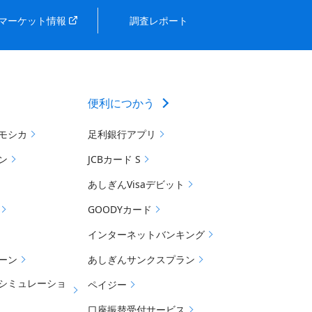
マーケット情報
調査レポート
便利につかう
モシカ
足利銀行アプリ
ン
JCBカード S
あしぎんVisaデビット
GOODYカード
インターネットバンキング
ーン
あしぎんサンクスプラン
シミュレーショ
ペイジー
口座振替受付サービス