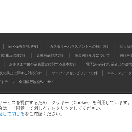
顧客保護等管理方針
カスタマーハラスメントへの対応方針
個人情
利益相反管理方針
金融商品勧誘方針
預金保険制度について
保険募
お客さま本位の業務運営に関する基本方針
電子決済等代行業者との連携
反の防止に関する対応方針
ウェブアクセシビリティ方針
マルチステーク
イドライン（全国銀行協会Webサイト）
ービスを提供するため、クッキー（Cookie）を利用しています。
本証券業協会 / 一般社団法人金融先物取引業協会
合は、「同意して閉じる」をクリックしてください。
意して閉じる
をご確認ください。
トマップ