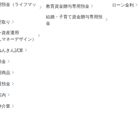
期預金（ライフマッ
ローン金利
教育資金贈与専用預金
結婚・子育て資金贈与専用預
受取り
金
ン資産運用
んマネーデザイン）
ねんきん試算
預金
用商品
通預金
案内
仲介業