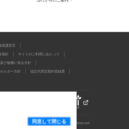
報保護宣言
集指針
サイトのご利用にあたって
及び協働に係る方針
ホルダー方針
信託代理店契約登録票
同意して閉じる
Copyright © The Ashikaga Bank, Ltd. All Rights Reserved.