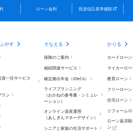
利
ローン金利
投資信託基準価額
ふやす
そなえる
かりる
保険のご案内
カードローン
相続関連サービス
マイカーロー
投資一任サービス
確定拠出年金（iDeCo）
教育ローン
ライフプランニング
フリーローン
プラン
（おかねの参考書・シミュレ
住宅ローン
ーション）
リフォームロ
オンライン資産運用
（あしぎんマネーデザイン）
ローン返済額
ン
シニアと家族の生活サポート