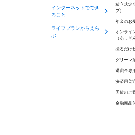
積立式定
インターネットででき
プ）
ること
年金のお
ライフプランからえら
オンライ
ぶ
（あしぎ
撮るだけ
グリーン
退職金専
決済用普
国債のご
金融商品