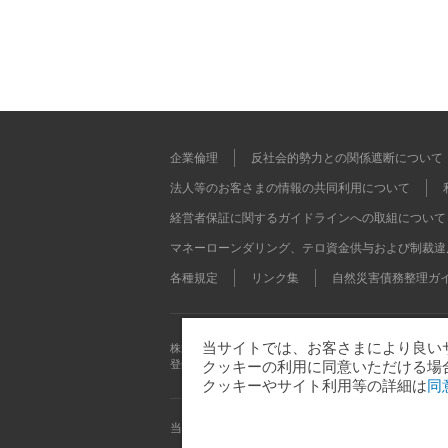
企業倫理
反社会的勢力との関係遮断について
法人等のお客さまの情報の共同利用について
経営者保証に関するガイドラインへの取組について
マネーローンダリング、テロ資金供与および制裁違
各種規定
リンク集
自然災害債務整理ガ
当サイトでは、お客さまにより良いサ
株式会社 足利銀行
登録金融機関 関東財務局長（登金）第43号 加入協会 日
クッキーの利用に同意いただける場
クッキーやサイト利用等の詳細は
同
当サイトに関するお問い合わせはこちら
サイ