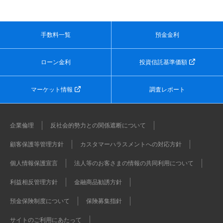
手数料一覧
預金金利
ローン金利
投資信託基準価額
マーケット情報
調査レポート
企業倫理
反社会的勢力との関係遮断について
顧客保護等管理方針
カスタマーハラスメントへの対応方針
個人情報保護宣言
法人等のお客さまの情報の共同利用について
利益相反管理方針
金融商品勧誘方針
預金保険制度について
保険募集指針
サイトのご利用にあたって