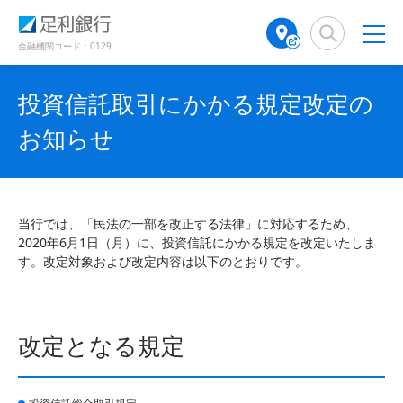
（
（
検
A
（
（
（
別
別
索
T
別
別
別
ウ
ウ
窓
M
ウ
ウ
ウ
金融機関コード：0129
ィ
ィ
店
ィ
ィ
ィ
ン
ン
舗
ン
ン
ン
ド
ド
投資信託取引にかかる規定改定の
検
ド
ド
ド
ウ
ウ
で
で
索
ウ
ウ
ウ
お知らせ
開
開
（
で
で
で
き
き
別
開
開
開
ま
ま
ウ
き
き
き
す
す
ィ
ま
ま
ま
）
）
ン
す
す
す
当行では、「民法の一部を改正する法律」に対応するため、
ド
）
）
）
2020年6月1日（月）に、投資信託にかかる規定を改定いたしま
ウ
す。改定対象および改定内容は以下のとおりです。
で
開
き
ま
改定となる規定
す
）