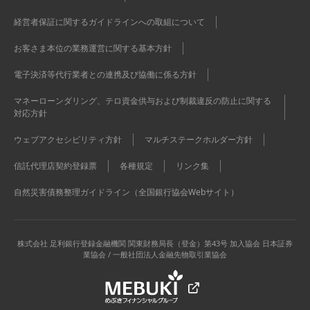
経営者保証に関するガイドラインへの取組について
お客さま本位の業務運営に関する基本方針
電子決済等代行業者との連携及び協働に係る方針
マネーローンダリング、テロ資金供与および制裁違反の防止に関する
対応方針
ウェブアクセシビリティ方針
マルチステークホルダー方針
信託代理店契約登録票
各種規定
リンク集
自然災害債務整理ガイドライン（全国銀行協会Webサイト）
株式会社 足利銀行
登録金融機関 関東財務局長（登金）第43号 加入協会 日本証券
業協会 / 一般社団法人金融先物取引業協会