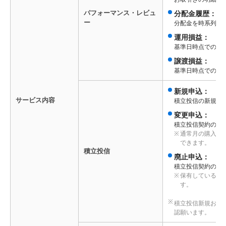
パフォーマンス・レビュ
分配金履歴：
ー
分配金を時系列で
運用損益：
基準日時点での運
譲渡損益：
基準日時点での譲
新規申込：
サービス内容
積立投信の新規契
変更申込：
積立投信契約の変
通常月の購入金
できます。
積立投信
廃止申込：
積立投信契約の廃
保有している残
す。
積立投信新規お申
認願います。