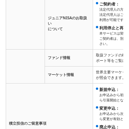
ご契約者：
法定代理人の方が
法定代理人はご契
ジュニアNISAのお取扱
利用が可能です。
い
利用停止と再開
について
本サービスは契約
ご契約者は、別途
さい。
取扱ファンドの概
ファンド情報
ポート等をご覧に
世界主要マーケッ
マーケット情報
が照会できます。
新規申込：
お申込みから初回
ら引落開始となり
変更申込：
お申込みから次回
ら変更が有効とな
積立投信のご留意事項
廃止申込：