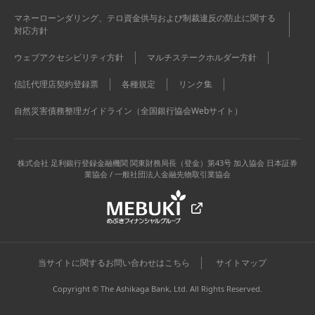
マネーローンダリング、テロ資金供与および制裁違反の防止に関する
対応方針
ウェブアクセシビリティ方針
マルチステークホルダー方針
信託代理店契約登録票
各種規定
リンク集
自然災害債務整理ガイドライン（全国銀行協会Webサイト）
株式会社 足利銀行
登録金融機関 関東財務局長（登金）第43号 加入協会 日本証券
業協会 / 一般社団法人金融先物取引業協会
当サイトに関するお問い合わせはこちら
サイトマップ
Copyright © The Ashikaga Bank, Ltd. All Rights Reserved.