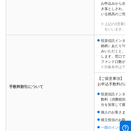
お申込みから次回
き落としされ、そ
いる残高のご売却
上記の3営業日と
をいいます。（
投資信託インター
銘柄）あたり10
みいただくと、お
します。窓口での
ファンド口数が多
対象条件は下記
【ご留意事項】
お申込手数料の20
手数料割引について
投資信託インター
数料（消費税別）
分を加算して購入
個人のお客さまを
積立投信のお取引
一部のインターネ