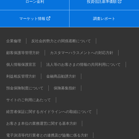
ローン金利
投資信託基準価額
マーケット情報
調査レポート
企業倫理
反社会的勢力との関係遮断について
顧客保護等管理方針
カスタマーハラスメントへの対応方針
個人情報保護宣言
法人等のお客さまの情報の共同利用について
利益相反管理方針
金融商品勧誘方針
預金保険制度について
保険募集指針
サイトのご利用にあたって
経営者保証に関するガイドラインへの取組について
お客さま本位の業務運営に関する基本方針
電子決済等代行業者との連携及び協働に係る方針