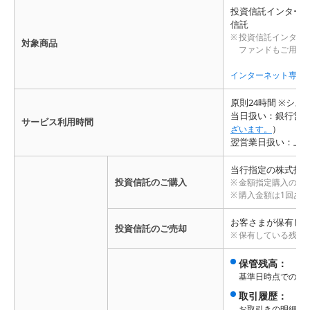
投資信託インター
信託
投資信託インター
対象商品
ファンドもご用意
インターネット専用
原則24時間 ※シ
当日扱い：銀行営業日 
サービス利用時間
）
ざいます。
翌営業日扱い：上
当行指定の株式投
投資信託のご購入
金額指定購入のみ
購入金額は1回あ
お客さまが保有し
投資信託のご売却
保有している残高
保管残高：
基準日時点での全
取引履歴：
お取引きの明細を