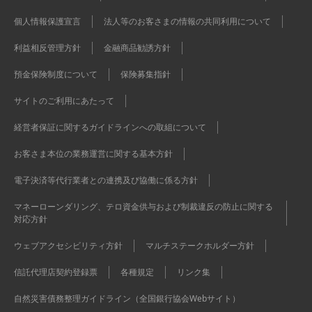
個人情報保護宣言
法人等のお客さまの情報の共同利用について
利益相反管理方針
金融商品勧誘方針
預金保険制度について
保険募集指針
サイトのご利用にあたって
経営者保証に関するガイドラインへの取組について
お客さま本位の業務運営に関する基本方針
電子決済等代行業者との連携及び協働に係る方針
マネーローンダリング、テロ資金供与および制裁違反の防止に関する
対応方針
ウェブアクセシビリティ方針
マルチステークホルダー方針
信託代理店契約登録票
各種規定
リンク集
自然災害債務整理ガイドライン（全国銀行協会Webサイト）