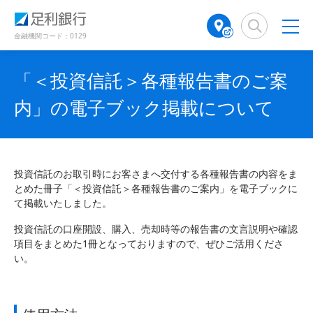
（
（
検
A
（
（
（
で
別
別
索
T
別
別
別
開
ウ
ウ
窓
M
ウ
ウ
ウ
金融機関コード：0129
き
ィ
ィ
店
ィ
ィ
ィ
ン
ン
ま
舗
ン
ン
ン
ド
ド
す
「＜投資信託＞各種報告書のご案
検
ド
ド
ド
ウ
ウ
）
で
で
索
ウ
ウ
ウ
内」の電子ブック掲載について
開
開
（
で
で
で
き
き
別
開
開
開
ま
ま
ウ
き
き
き
す
す
ィ
ま
ま
ま
）
）
ン
す
す
す
投資信託のお取引時にお客さまへ交付する各種報告書の内容をま
ド
）
）
）
とめた冊子「＜投資信託＞各種報告書のご案内」を電子ブックに
ウ
て掲載いたしました。
で
開
投資信託の口座開設、購入、売却時等の報告書の文言説明や確認
き
項目をまとめた1冊となっておりますので、ぜひご活用くださ
ま
い。
す
）