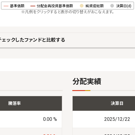
基準価額
分配金再投資基準価額
純資産総額
決算日(d)
※凡例をクリックすると表示の切り替えがおこなえます。
チェックしたファンドと比較する
分配実績
騰落率
決算日
0.00 %
2025/12/22