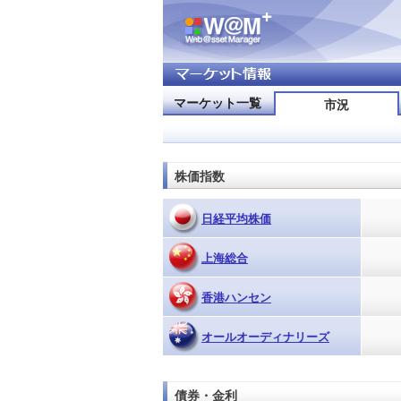
マーケット一覧
市況
株価指数
日経平均株価
上海総合
香港ハンセン
オールオーディナリーズ
債券・金利