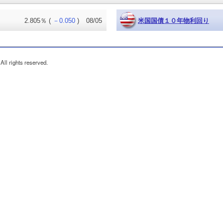
2.805％
(
－0.050
)
08/05
米国国債１０年物利回り
ll rights reserved.