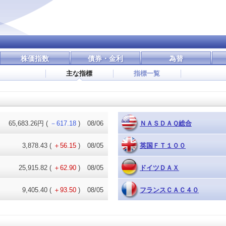
株価指数
債券・金利
為替
主な指標
指標一覧
65,683.26円
(
－617.18
)
08/06
ＮＡＳＤＡＱ総合
3,878.43
(
＋56.15
)
08/05
英国ＦＴ１００
25,915.82
(
＋62.90
)
08/05
ドイツＤＡＸ
9,405.40
(
＋93.50
)
08/05
フランスＣＡＣ４０