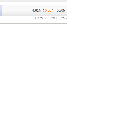
4.61％
(
0.00
)
08/05
このページのトップへ