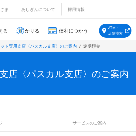
客さま
あしぎんについて
採用情報
ATM・
える
かりる
便利につかう
店舗検索
ネット専用支店〈パスカル支店〉のご案内
定期預金
支店〈パスカル支店〉のご案内
ジ
サービスのご案内