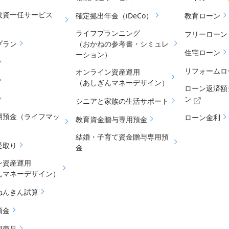
投資一任サービス
確定拠出年金（iDeCo）
教育ローン
ライフプランニング
フリーローン
プラン
（おかねの参考書・シミュレ
住宅ローン
ーション）
リフォームロ
オンライン資産運用
（あしぎんマネーデザイン）
ローン返済額
ン
シニアと家族の生活サポート
期預金（ライフマッ
ローン金利
教育資金贈与専用預金
結婚・子育て資金贈与専用預
受取り
金
ン資産運用
んマネーデザイン）
ねんきん試算
預金
用商品