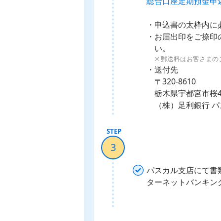
総合口座定期預金申
申込書の太枠内に
お届出印をご捺印
い。
郵送料はお客さまの
送付先
〒320-8610
栃木県宇都宮市桜4-
（株）足利銀行 パ
3
パスカル支店にて書
ターネットバンキン