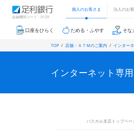
（
検
（
（
（
別
索
個人のお客さま
法人のお
別
別
別
ウ
窓
ウ
ウ
ウ
金融機関コード：0129
ィ
ィ
ィ
ン
ィ
ン
ン
ド
口座をひらく
ためる・ふやす
そな
ン
ド
ド
ウ
ド
で
ウ
ウ
TOP
店舗・ＡＴＭのご案内
インター
開
ウ
で
で
き
で
開
開
ま
き
き
開
す
ま
ま
）
き
インターネット専用
す
す
ま
）
）
す
）
パスカル支店トップペー