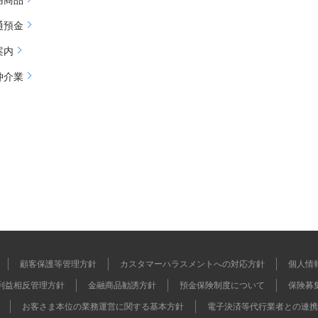
通預金
案内
仲介業
顧客保護等管理方針
カスタマーハラスメントへの対応方針
個人情
利益相反管理方針
金融商品勧誘方針
預金保険制度について
保険募
お客さま本位の業務運営に関する基本方針
電子決済等代行業者との連携