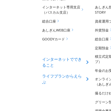
インターネット専用支店
あしぎん
（パスカル支店）
STORY
総合口座
資産運用
あしぎんWEB口座
外貨預金
GOODYカード
総合口座
定期預金
積立式定
インターネットででき
プ）
ること
年金のお
ライフプランからえら
オンライ
ぶ
（あしぎ
撮るだけ
グリーン
退職金専