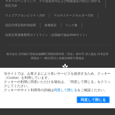
マネーローンダリング、テロ資金供与および制裁違反の防止に関する
対応方針
ウェブアクセシビリティ方針
マルチステークホルダー方針
信託代理店契約登録票
各種規定
リンク集
自然災害債務整理ガイドライン（全国銀行協会Webサイト）
株式会社 足利銀行
登録金融機関 関東財務局長（登金）第43号 加入協会 日本証券
業協会 / 一般社団法人金融先物取引業協会
当サイトでは、お客さまにより良いサービスを提供するため、クッキー
（Cookie）を利用しています。
クッキーの利用に同意いただける場合は、「同意して閉じる」をクリッ
クしてください。
クッキーやサイト利用等の詳細は
同意して閉じる
をご確認ください。
当サイトに関するお問い合わせはこちら
サイトマップ
同意して閉じる
Copyright © The Ashikaga Bank, Ltd. All Rights Reserved.