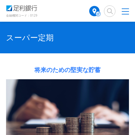
（
（
検
A
（
（
（
（
（
（
で
別
別
索
T
別
別
別
別
別
別
開
ウ
ウ
窓
M
ウ
ウ
ウ
ウ
ウ
ウ
金融機関コード：0129
き
ィ
ィ
店
ィ
ィ
ィ
ィ
ィ
ィ
ン
ン
ま
舗
ン
ン
ン
ン
ン
ン
ド
ド
す
検
ド
ド
ド
ド
ド
ド
スーパー定期
ウ
ウ
）
で
で
索
ウ
ウ
ウ
ウ
ウ
ウ
開
開
（
で
で
で
で
で
で
き
き
別
開
開
開
開
開
開
ま
ま
ウ
き
き
き
き
き
き
す
す
ィ
ま
ま
ま
ま
ま
ま
）
）
将来のための堅実な貯蓄
ン
す
す
す
す
す
す
ド
）
）
）
）
）
）
ウ
で
開
き
ま
す
）