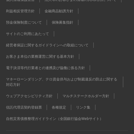
利益相反管理方針
金融商品勧誘方針
預金保険制度について
保険募集指針
サイトのご利用にあたって
経営者保証に関するガイドラインへの取組について
お客さま本位の業務運営に関する基本方針
電子決済等代行業者との連携及び協働に係る方針
マネーローンダリング、テロ資金供与および制裁違反の防止に関する
対応方針
ウェブアクセシビリティ方針
マルチステークホルダー方針
信託代理店契約登録票
各種規定
リンク集
自然災害債務整理ガイドライン（全国銀行協会Webサイト）