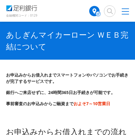
（
（
（
（
検
A
で
別
別
別
別
索
T
ウ
ウ
ウ
ウ
窓
M
金融機関コード：0129
開
ィ
ィ
ィ
ィ
店
ン
ン
ン
ン
き
舗
ド
ド
ド
ド
あしぎんマイカーローン ＷＥＢ完
検
ま
ウ
ウ
ウ
ウ
で
で
で
で
索
す
結について
開
開
開
開
（
き
き
き
き
）
別
ま
ま
ま
ま
ウ
す
す
す
す
ィ
）
）
）
）
ン
お申込みからお借入れまでスマートフォンやパソコンでお手続き
ド
が完了するサービスです。
ウ
で
銀行へご来店せずに、24時間365日お手続きが可能です。
開
事前審査のお申込みからご融資まで
およそ7～10営業日
き
ま
す
）
お申込みからお借入れまでの流れ