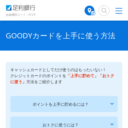
（
（
検
A
で
別
別
索
T
開
ウ
ウ
窓
M
金融機関コード：0129
き
ィ
ィ
店
ン
ン
ま
舗
ド
ド
す
検
GOODYカードを上手に使う方法
ウ
ウ
）
で
で
索
開
開
（
き
き
別
ま
ま
ウ
す
す
ィ
）
）
ン
キャッシュカードとしてだけ使うのはもったいない！
ド
クレジットカードのポイントを
「上手に貯めて」「おトク
ウ
に使う」
方法をご紹介します
で
開
き
ポイントを上手に貯めるには？
ま
す
）
おトクに使うには？