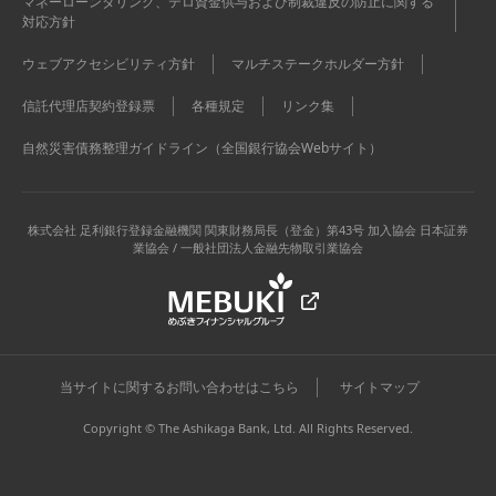
マネーローンダリング、テロ資金供与および制裁違反の防止に関する
対応方針
ウェブアクセシビリティ方針
マルチステークホルダー方針
信託代理店契約登録票
各種規定
リンク集
自然災害債務整理ガイドライン（全国銀行協会Webサイト）
株式会社 足利銀行
登録金融機関 関東財務局長（登金）第43号 加入協会 日本証券
業協会 / 一般社団法人金融先物取引業協会
当サイトに関するお問い合わせはこちら
サイトマップ
Copyright © The Ashikaga Bank, Ltd. All Rights Reserved.