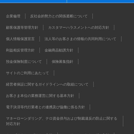
企業倫理
反社会的勢力との関係遮断について
顧客保護等管理方針
カスタマーハラスメントへの対応方針
個人情報保護宣言
法人等のお客さまの情報の共同利用について
利益相反管理方針
金融商品勧誘方針
預金保険制度について
保険募集指針
サイトのご利用にあたって
経営者保証に関するガイドラインへの取組について
お客さま本位の業務運営に関する基本方針
電子決済等代行業者との連携及び協働に係る方針
マネーローンダリング、テロ資金供与および制裁違反の防止に関する
対応方針