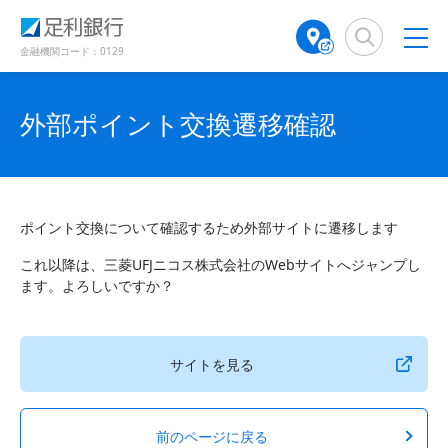
（
（
検
A
で
別
別
索
T
開
ウ
ウ
窓
M
金融機関コード：0129
き
ィ
ィ
店
ン
ン
ま
舗
ド
ド
す
検
外部ポイント交換遷移確認
ウ
ウ
）
で
で
索
開
開
（
き
き
別
ま
ま
ウ
す
す
ィ
）
）
ポイント交換について確認するため外部サイトに遷移します
ン
ド
これ以降は、三菱UFJニコス株式会社のWebサイトへジャンプし
ウ
ます。よろしいですか？
で
開
き
サイトを見る
ま
す
）
前のページに戻る