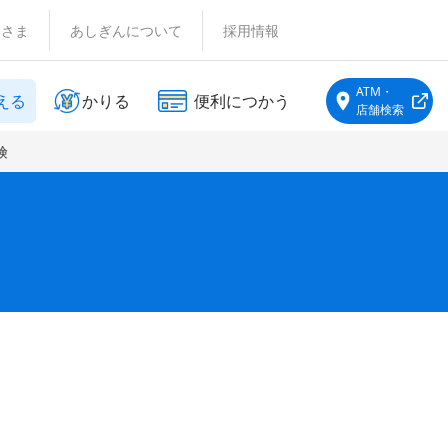
客さま
あしぎんについて
採用情報
ATM・
える
かりる
便利につかう
店舗検索
険