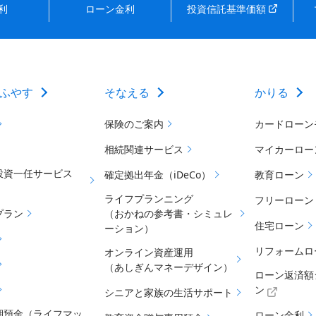
利
ローン金利
投資信託基準価額
ふやす
そなえる
かりる
保険のご案内
カードローン
相続関連サービス
マイカーロー
投資一任サービス
確定拠出年金（iDeCo）
教育ローン
ライフプランニング
フリーローン
プラン
（おかねの参考書・シミュレ
住宅ローン
ーション）
リフォームロ
オンライン資産運用
（あしぎんマネーデザイン）
ローン返済額
ン
シニアと家族の生活サポート
期預金（ライフマッ
ローン金利