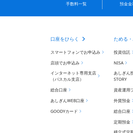
手数料一覧
預金金
口座をひらく
ためる・
スマートフォンでお申込み
投資信託
店頭でお申込み
NISA
インターネット専用支店
あしぎん
（パスカル支店）
STORY
総合口座
資産運用
あしぎんWEB口座
外貨預金
GOODYカード
総合口座
定期預金
積立式定