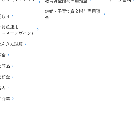
教育資金贈与専用預金
結婚・子育て資金贈与専用預
受取り
金
ン資産運用
んマネーデザイン）
ねんきん試算
預金
用商品
通預金
案内
仲介業