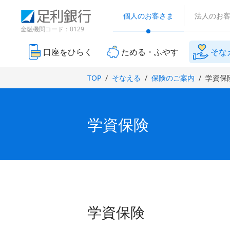
（
検
（
（
（
別
索
個人のお客さま
法人のお
別
別
別
ウ
窓
ウ
ウ
ウ
金融機関コード：0129
ィ
ィ
ィ
ン
ィ
ン
ン
ド
口座をひらく
ためる・ふやす
そな
ン
ド
ド
ウ
ド
で
ウ
ウ
TOP
そなえる
保険のご案内
学資保
開
ウ
で
で
き
で
開
開
ま
き
き
開
す
ま
ま
）
き
学資保険
す
す
ま
）
）
す
）
学資保険