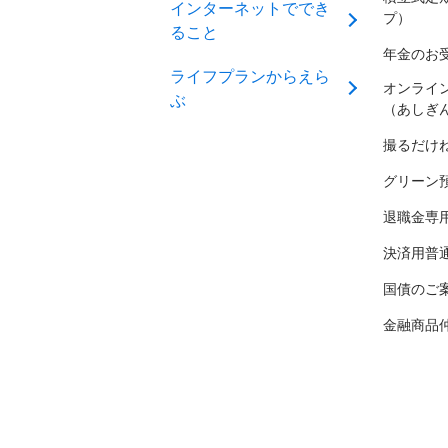
インターネットででき
プ）
ること
年金のお
ライフプランからえら
オンライ
ぶ
（あしぎ
撮るだけ
グリーン
退職金専
決済用普
国債のご
金融商品