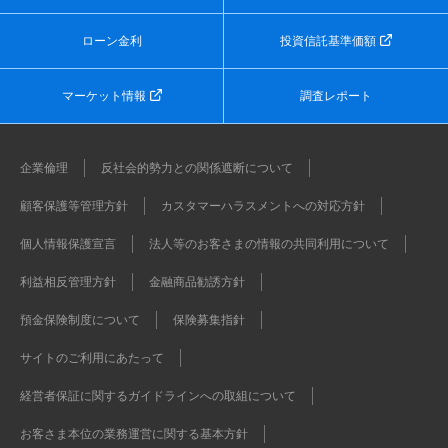
ローン金利
投資信託基準価額
マーケット情報
調査レポート
企業倫理
反社会的勢力との関係遮断について
顧客保護等管理方針
カスタマーハラスメントへの対応方針
個人情報保護宣言
法人等のお客さまの情報の共同利用について
利益相反管理方針
金融商品勧誘方針
預金保険制度について
保険募集指針
サイトのご利用にあたって
経営者保証に関するガイドラインへの取組について
お客さま本位の業務運営に関する基本方針