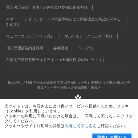
電子決済等代行業者との連携及び協働に係る方針
マネーローンダリング、テロ資金供与および制裁違反の防止に関する
対応方針
ウェブアクセシビリティ方針
マルチステークホルダー方針
信託代理店契約登録票
各種規定
リンク集
自然災害債務整理ガイドライン（全国銀行協会Webサイト）
株式会社 足利銀行
登録金融機関 関東財務局長（登金）第43号 加入協会 日本証券
業協会 / 一般社団法人金融先物取引業協会
当サイトでは、お客さまにより良いサービスを提供するため、クッキー
（Cookie）を利用しています。
クッキーの利用に同意いただける場合は、「同意して閉じる」をクリッ
クしてください。
クッキーやサイト利用等の詳細は
同意して閉じる
をご確認ください。
当サイトに関するお問い合わせはこちら
サイトマップ
同意して閉じる
Copyright © The Ashikaga Bank, Ltd. All Rights Reserved.