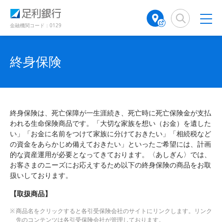
（
（
検
A
（
別
別
索
T
別
ウ
ウ
窓
M
ウ
金融機関コード：0129
ィ
ィ
店
ィ
ン
ン
舗
ン
ド
ド
検
ド
終身保険
ウ
ウ
で
で
索
ウ
開
開
（
で
き
き
別
開
ま
ま
ウ
き
す
す
ィ
ま
）
）
終身保険は、死亡保障が一生涯続き、死亡時に死亡保険金が支払
ン
す
われる生命保険商品です。「大切な家族を想い（お金）を遺した
ド
）
い」「お金に名前をつけて家族に分けておきたい」「相続税など
ウ
の資金をあらかじめ備えておきたい」といったご希望には、計画
で
的な資産運用が必要となってきております。〈あしぎん〉では、
開
お客さまのニーズにお応えするため以下の終身保険の商品をお取
き
扱いしております。
ま
す
【取扱商品】
）
商品名をクリックすると各引受保険会社のサイトにリンクします。リンク
先のコンテンツは各引受保険会社が管理しております。