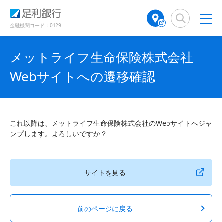
（
（
検
A
で
別
別
索
T
開
ウ
ウ
窓
M
金融機関コード：0129
き
ィ
ィ
店
ン
ン
ま
舗
ド
ド
す
メットライフ生命保険株式会社
検
ウ
ウ
）
で
で
索
Webサイトへの遷移確認
開
開
（
き
き
別
ま
ま
ウ
す
す
ィ
）
）
ン
これ以降は、メットライフ生命保険株式会社のWebサイトへジャ
ド
ンプします。よろしいですか？
ウ
で
開
き
サイトを見る
ま
す
）
前のページに戻る