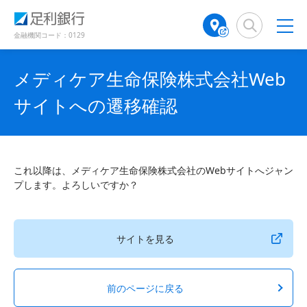
（
（
検
A
で
別
別
索
T
開
ウ
ウ
窓
M
金融機関コード：0129
き
ィ
ィ
店
ン
ン
ま
舗
ド
ド
す
メディケア生命保険株式会社Web
検
ウ
ウ
）
で
で
索
サイトへの遷移確認
開
開
（
き
き
別
ま
ま
ウ
す
す
ィ
）
）
ン
これ以降は、メディケア生命保険株式会社のWebサイトへジャン
ド
プします。よろしいですか？
ウ
で
開
き
サイトを見る
ま
す
）
前のページに戻る