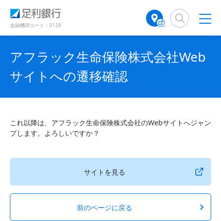
（
（
検
A
で
別
別
索
T
開
ウ
ウ
窓
M
金融機関コード：0129
き
ィ
ィ
店
ン
ン
ま
舗
ド
ド
す
アフラック生命保険株式会社Web
検
ウ
ウ
）
で
で
索
サイトへの遷移確認
開
開
（
き
き
別
ま
ま
ウ
す
す
ィ
）
）
ン
これ以降は、アフラック生命保険株式会社のWebサイトへジャン
ド
プします。よろしいですか？
ウ
で
開
き
サイトを見る
ま
す
）
前のページに戻る