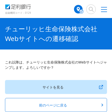
（
（
検
A
で
別
別
索
T
開
ウ
ウ
窓
M
金融機関コード：0129
き
ィ
ィ
店
ン
ン
ま
舗
ド
ド
す
チューリッヒ生命保険株式会社
検
ウ
ウ
）
で
で
索
Webサイトへの遷移確認
開
開
（
き
き
別
ま
ま
ウ
す
す
ィ
）
）
ン
これ以降は、チューリッヒ生命保険株式会社のWebサイトへジャ
ド
ンプします。よろしいですか？
ウ
で
開
き
サイトを見る
ま
す
）
前のページに戻る