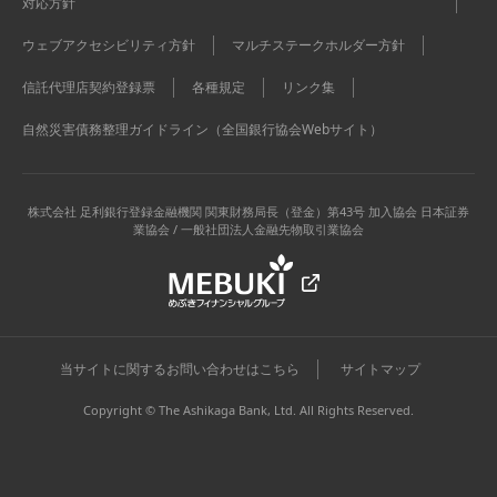
対応方針
ウェブアクセシビリティ方針
マルチステークホルダー方針
信託代理店契約登録票
各種規定
リンク集
自然災害債務整理ガイドライン（全国銀行協会Webサイト）
株式会社 足利銀行
登録金融機関 関東財務局長（登金）第43号 加入協会 日本証券
業協会 / 一般社団法人金融先物取引業協会
当サイトに関するお問い合わせはこちら
サイトマップ
Copyright © The Ashikaga Bank, Ltd. All Rights Reserved.