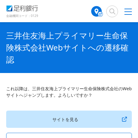
（
（
検
A
で
別
別
索
T
開
ウ
ウ
窓
M
金融機関コード：0129
き
ィ
ィ
店
ン
ン
ま
舗
ド
ド
す
三井住友海上プライマリー生命保
検
ウ
ウ
）
で
で
索
険株式会社Webサイトへの遷移確
開
開
（
き
き
別
認
ま
ま
ウ
す
す
ィ
）
）
ン
ド
ウ
これ以降は、三井住友海上プライマリー生命保険株式会社のWeb
で
サイトへジャンプします。よろしいですか？
開
き
ま
サイトを見る
す
）