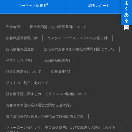
マーケット情報
調査レポート
企業倫理
反社会的勢力との関係遮断について
顧客保護等管理方針
カスタマーハラスメントへの対応方針
個人情報保護宣言
法人等のお客さまの情報の共同利用について
利益相反管理方針
金融商品勧誘方針
預金保険制度について
保険募集指針
サイトのご利用にあたって
経営者保証に関するガイドラインへの取組について
お客さま本位の業務運営に関する基本方針
電子決済等代行業者との連携及び協働に係る方針
マネーローンダリング、テロ資金供与および制裁違反の防止に関する