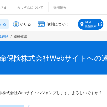
客さま
あしぎんについて
採用情報
ATM・
える
かりる
便利につかう
店舗検索
金保険
遷移確認
命保険株式会社Webサイトへの
険株式会社Webサイトへジャンプします。よろしいですか？