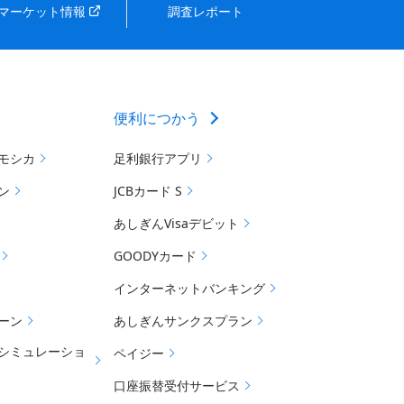
マーケット情報
調査レポート
便利につかう
モシカ
足利銀行アプリ
ン
JCBカード S
あしぎんVisaデビット
GOODYカード
インターネットバンキング
ーン
あしぎんサンクスプラン
シミュレーショ
ペイジー
口座振替受付サービス