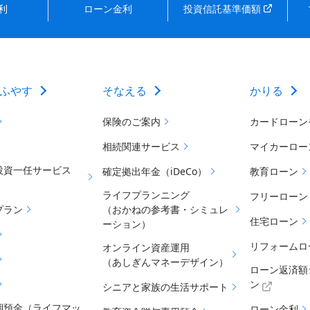
利
ローン金利
投資信託基準価額
ふやす
そなえる
かりる
保険のご案内
カードローン
相続関連サービス
マイカーロー
投資一任サービス
確定拠出年金（iDeCo）
教育ローン
ライフプランニング
フリーローン
プラン
（おかねの参考書・シミュレ
住宅ローン
ーション）
リフォームロ
オンライン資産運用
（あしぎんマネーデザイン）
ローン返済額
ン
シニアと家族の生活サポート
期預金（ライフマッ
ローン金利