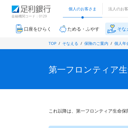
（
検
（
（
で
別
索
個人のお客さま
法人のお
別
別
開
ウ
窓
ウ
ウ
金融機関コード：0129
ィ
き
ィ
ィ
ン
ま
ン
ン
ド
口座をひらく
ためる・ふやす
そな
す
ド
ド
ウ
）
で
ウ
ウ
TOP
そなえる
保険のご案内
個人年
開
で
で
き
開
開
ま
き
き
す
ま
ま
）
第一フロンティア生
す
す
）
）
これ以降は、第一フロンティア生命保