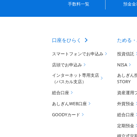
手数料一覧
預金金
口座をひらく
ためる・
スマートフォンでお申込み
投資信託
店頭でお申込み
NISA
インターネット専用支店
あしぎん
（パスカル支店）
STORY
総合口座
資産運用
あしぎんWEB口座
外貨預金
GOODYカード
総合口座
定期預金
積立式定