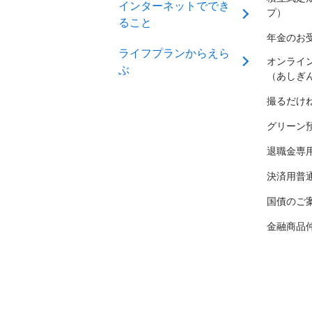
インターネットででき
プ）
ること
年金のお
ライフプランからえら
オンライ
ぶ
（あしぎ
撮るだけ
グリーン
退職金専
決済用普
国債のご
金融商品