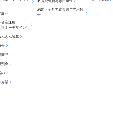
教育資金贈与専用預金
結婚・子育て資金贈与専用預
受取り
金
ン資産運用
んマネーデザイン）
ねんきん試算
預金
用商品
通預金
案内
仲介業