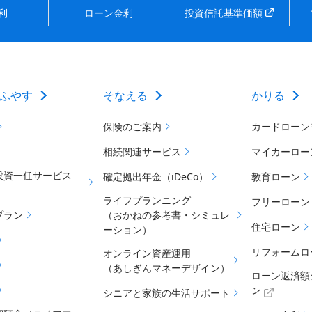
利
ローン金利
投資信託基準価額
ふやす
そなえる
かりる
保険のご案内
カードローン
相続関連サービス
マイカーロー
投資一任サービス
確定拠出年金（iDeCo）
教育ローン
ライフプランニング
フリーローン
プラン
（おかねの参考書・シミュレ
住宅ローン
ーション）
リフォームロ
オンライン資産運用
（あしぎんマネーデザイン）
ローン返済額
ン
シニアと家族の生活サポート