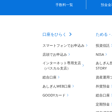
手数料一覧
預金金
口座をひらく
ためる・
スマートフォンでお申込み
投資信託
店頭でお申込み
NISA
インターネット専用支店
あしぎん
（パスカル支店）
STORY
総合口座
資産運用
あしぎんWEB口座
外貨預金
GOODYカード
総合口座
定期預金