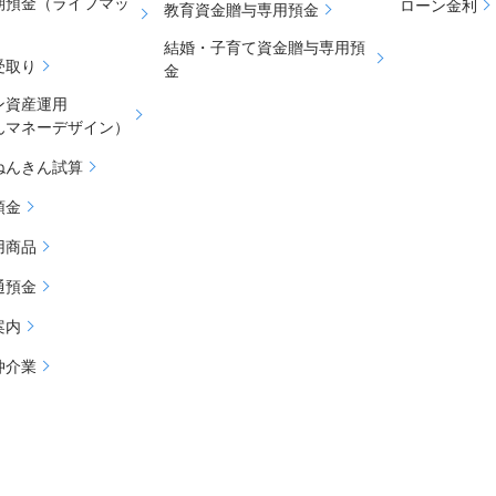
期預金（ライフマッ
ローン金利
教育資金贈与専用預金
結婚・子育て資金贈与専用預
受取り
金
ン資産運用
んマネーデザイン）
ねんきん試算
預金
用商品
通預金
案内
仲介業