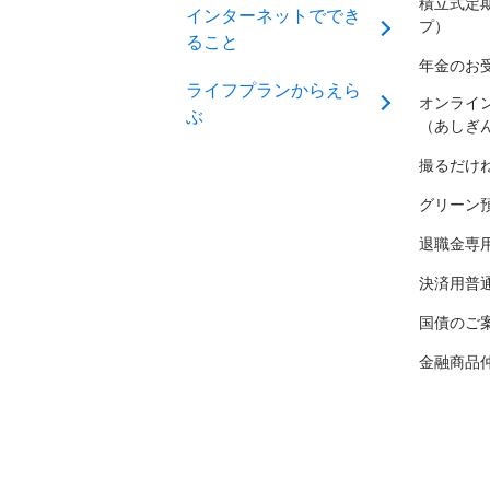
積立式定
インターネットででき
プ）
ること
年金のお
ライフプランからえら
オンライ
ぶ
（あしぎ
撮るだけ
グリーン
退職金専
決済用普
国債のご
金融商品