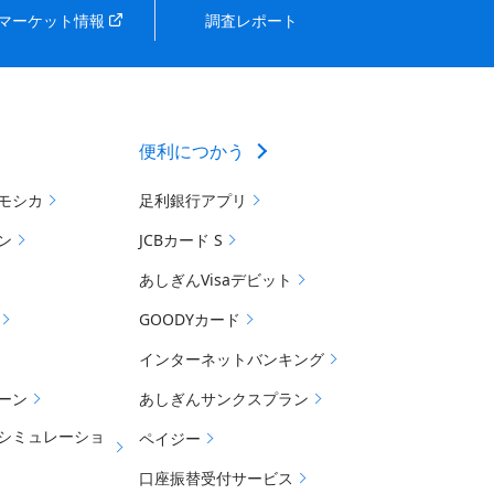
マーケット情報
調査レポート
便利につかう
モシカ
足利銀行アプリ
ン
JCBカード S
あしぎんVisaデビット
GOODYカード
インターネットバンキング
ーン
あしぎんサンクスプラン
シミュレーショ
ペイジー
口座振替受付サービス