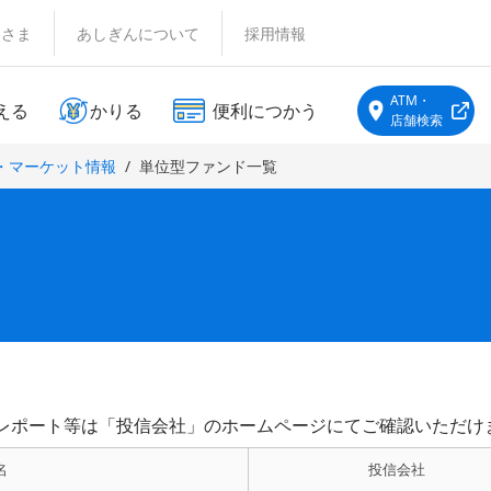
客さま
あしぎんについて
採用情報
ATM・
える
かりる
便利につかう
店舗検索
・マーケット情報
単位型ファンド一覧
レポート等は「投信会社」のホームページにてご確認いただけ
名
投信会社