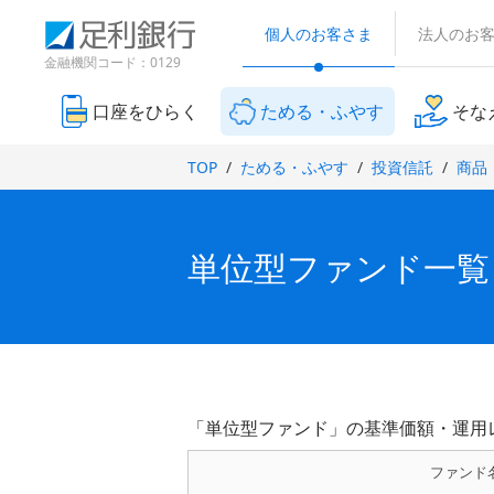
（
検
（
（
（
（
（
（
（
（
別
索
個人のお客さま
法人のお
別
別
別
別
別
別
別
別
ウ
窓
ウ
ウ
ウ
ウ
ウ
ウ
ウ
ウ
金融機関コード：0129
ィ
ィ
ィ
ィ
ィ
ィ
ン
ィ
ィ
ィ
ン
ン
ン
ン
ン
ド
口座をひらく
ためる・ふやす
そな
ン
ン
ン
ド
ド
ド
ド
ド
ウ
ド
ド
ド
で
ウ
ウ
ウ
ウ
ウ
TOP
ためる・ふやす
投資信託
商品
開
ウ
ウ
ウ
で
で
で
で
で
き
で
で
で
開
開
開
開
開
ま
き
き
き
き
き
開
開
開
す
ま
ま
ま
ま
ま
）
き
き
き
単位型ファンド一覧
す
す
す
す
す
ま
ま
ま
）
）
）
）
）
す
す
す
）
）
）
「単位型ファンド」の基準価額・運用
ファンド