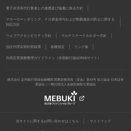
電子決済等代行業者との連携及び協働に係る方針
マネーローンダリング、テロ資金供与および制裁違反の防止に関する
対応方針
ウェブアクセシビリティ方針
マルチステークホルダー方針
信託代理店契約登録票
各種規定
リンク集
自然災害債務整理ガイドライン（全国銀行協会Webサイト）
株式会社 足利銀行
登録金融機関 関東財務局長（登金）第43号 加入協会 日本証券
業協会 / 一般社団法人金融先物取引業協会
当サイトに関するお問い合わせはこちら
サイトマップ