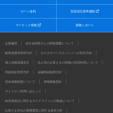
ローン金利
投資信託基準価額
マーケット情報
調査レポート
企業倫理
反社会的勢力との関係遮断について
顧客保護等管理方針
カスタマーハラスメントへの対応方針
個人情報保護宣言
法人等のお客さまの情報の共同利用について
利益相反管理方針
金融商品勧誘方針
預金保険制度について
保険募集指針
サイトのご利用にあたって
経営者保証に関するガイドラインへの取組について
お客さま本位の業務運営に関する基本方針