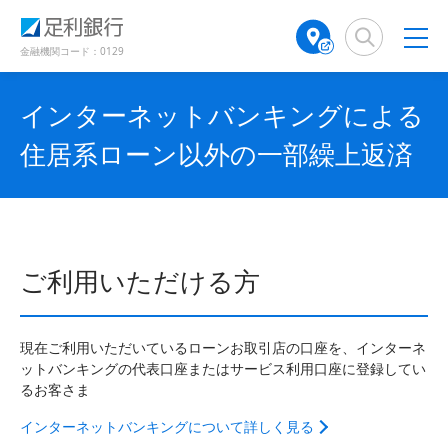
（
（
検
A
で
別
別
索
T
開
ウ
ウ
窓
M
金融機関コード：0129
き
ィ
ィ
店
ン
ン
ま
舗
ド
ド
す
インターネットバンキングによる
検
ウ
ウ
）
で
で
索
住居系ローン以外の一部繰上返済
開
開
（
き
き
別
ま
ま
ウ
す
す
ィ
）
）
ン
ド
ご利用いただける方
ウ
で
開
き
現在ご利用いただいているローンお取引店の口座を、インターネ
ま
ットバンキングの代表口座またはサービス利用口座に登録してい
す
るお客さま
）
インターネットバンキングについて詳しく見る