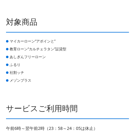
対象商品
マイカーローン“アポインと”
教育ローン“カルチェラタン”証貸型
あしぎんフリーローン
ふるり
社割ッチ
メゾンプラス
サービスご利用時間
午前6時～翌午前2時（23：58～24：05は休止）