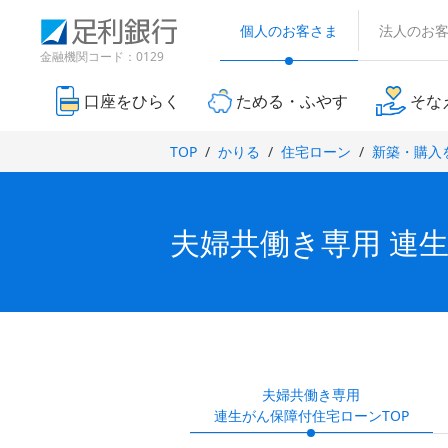
（
検
（
（
で
で
別
で
で
索
個人のお客さま
法人のお
別
別
ウ
開
窓
開
ウ
ウ
金融機関コード：0129
開
開
ィ
き
ィ
ィ
き
ン
き
き
ン
ン
ま
ド
口座をひらく
ためる・ふやす
そな
ま
ド
ド
ウ
す
ま
ま
す
で
ウ
ウ
）
TOP
かりる
住宅ローン
新築・購入
開
で
で
す
す
）
き
開
開
ま
）
）
き
き
す
ま
ま
）
夫婦共働き専用 連
す
す
）
）
夫婦共働き専用
連生がん保障付住宅ローンTOP