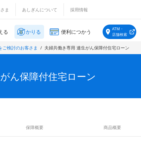
客さま
あしぎんについて
採用情報
ATM・
える
かりる
便利につかう
店舗検索
をご検討のお客さま
夫婦共働き専用 連生がん保障付住宅ローン
生がん保障付住宅ローン
保障概要
商品概要