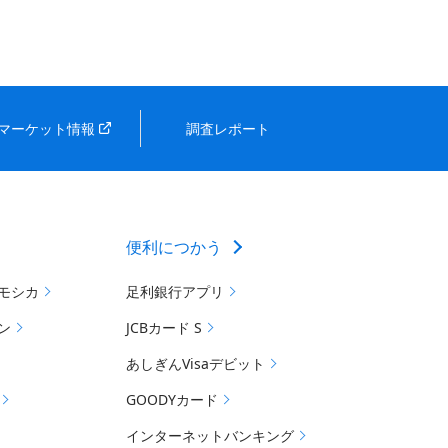
マーケット情報
調査レポート
便利につかう
モシカ
足利銀行アプリ
ン
JCBカード S
あしぎんVisaデビット
GOODYカード
インターネットバンキング