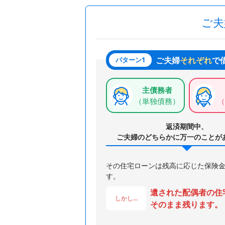
ご夫
ご夫婦
それぞれ
で
パターン1
主債務者
（単独債務）
（
返済期間中、
ご夫婦のどちらかに万一のことが
その住宅ローンは残高に応じた保険
す。
遺された配偶者の住
しかし...
そのまま残ります。