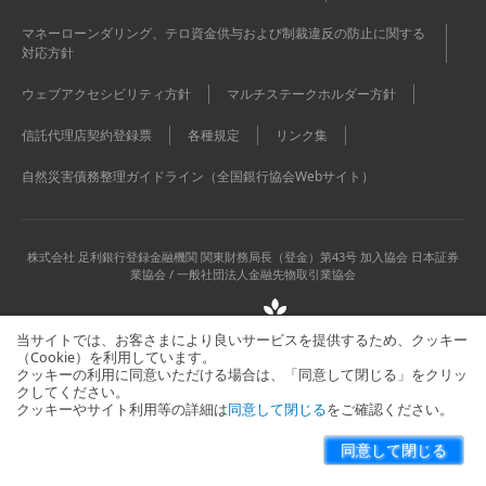
マネーローンダリング、テロ資金供与および制裁違反の防止に関する
対応方針
ウェブアクセシビリティ方針
マルチステークホルダー方針
信託代理店契約登録票
各種規定
リンク集
自然災害債務整理ガイドライン（全国銀行協会Webサイト）
株式会社 足利銀行
登録金融機関 関東財務局長（登金）第43号 加入協会 日本証券
業協会 / 一般社団法人金融先物取引業協会
当サイトでは、お客さまにより良いサービスを提供するため、クッキー
（Cookie）を利用しています。
クッキーの利用に同意いただける場合は、「同意して閉じる」をクリッ
クしてください。
クッキーやサイト利用等の詳細は
同意して閉じる
をご確認ください。
当サイトに関するお問い合わせはこちら
サイトマップ
同意して閉じる
Copyright © The Ashikaga Bank, Ltd. All Rights Reserved.