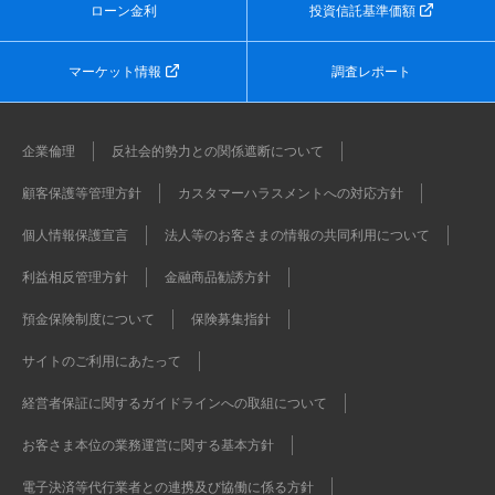
ローン金利
投資信託基準価額
マーケット情報
調査レポート
企業倫理
反社会的勢力との関係遮断について
顧客保護等管理方針
カスタマーハラスメントへの対応方針
個人情報保護宣言
法人等のお客さまの情報の共同利用について
利益相反管理方針
金融商品勧誘方針
預金保険制度について
保険募集指針
サイトのご利用にあたって
経営者保証に関するガイドラインへの取組について
お客さま本位の業務運営に関する基本方針
電子決済等代行業者との連携及び協働に係る方針