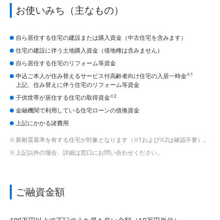
お使いみち（主なもの）
自ら居住する住宅の建設または購入資金（中古住宅を含みます）
住宅の建設に伴う土地購入資金（借地権は含みません）
自ら居住する住宅のリフォーム等資金
※1
申込ご本人が住み替えるサービス付高齢者向け住宅の入居一時金
上記、住み替えに伴う住宅のリフォーム等資金
※2
子供世帯が居住する住宅の取得資金
金融機関で利用している住宅ローンの借換資金
上記にかかる諸費用
新耐震基準を有する住宅が対象となります（※1および※2は確認不要）。
上記以外の場合、詳細は窓口にお問い合わせください。
ご融資金額