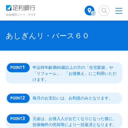
（
（
検
A
で
別
別
索
T
開
ウ
ウ
窓
M
金融機関コード：0129
き
ィ
ィ
店
ン
ン
ま
舗
ド
ド
す
検
あしぎんリ・バース６０
ウ
ウ
）
で
で
索
開
開
（
き
き
別
ま
ま
ウ
す
す
ィ
）
）
1
申込時年齢満60歳以上の方の「住宅新築」や
POINT
ン
「リフォーム」、「お借換え」にご利用いただ
ド
けます。
ウ
で
開
2
毎月のお支払いは、お利息のみとなります。
POINT
き
ま
す
）
3
元金は、お借入人がお亡くなりになった後に、
POINT
担保物件の売却等により一括返済となります。