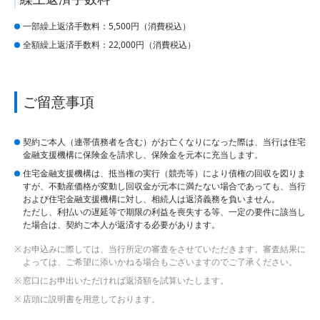
一部繰上返済手数料：5,500円（消費税込）
全額繰上返済手数料：22,000円（消費税込）
ご留意事項
契約ご本人（連帯債務者を含む）がお亡くなりになった際は、当行は住宅
金融支援機構に保険金を請求し、保険金を元本に充当します。
住宅金融支援機構は、抵当権の実行（競売等）により債権の回収を図りま
すが、不動産価格が変動し回収金が元本に満たない場合であっても、当行
および住宅金融支援機構に対し、相続人は返済義務を負いません。
ただし、利払いの遅延等で期限の利益を喪失する等、一定の要件に該当し
た場合は、契約ご本人が返済する必要があります。
お申込みに際しては、当行所定の審査をさせていただきます。審査結果に
よっては、ご希望に添いかねる場合もございますのでご了承ください。
窓口にお申出いただければ返済額を試算いたします。
店頭に説明書を用意しております。