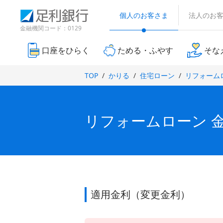
（
検
（
（
（
別
索
個人のお客さま
法人のお
別
別
別
ウ
窓
ウ
ウ
ウ
金融機関コード：0129
ィ
ィ
ィ
ン
ィ
ン
ン
ド
口座をひらく
ためる・ふやす
そな
ン
ド
ド
ウ
ド
で
ウ
ウ
TOP
かりる
住宅ローン
リフォーム
開
ウ
で
で
き
で
開
開
ま
き
き
開
す
ま
ま
）
き
リフォームローン 
す
す
ま
）
）
す
）
適用金利（変更金利）