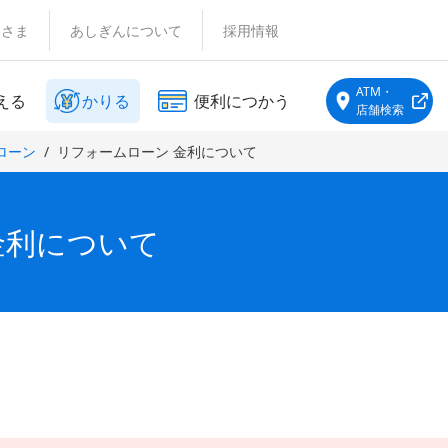
客さま
あしぎんについて
採用情報
ATM・
える
かりる
便利につかう
店舗検索
ローン
リフォームローン 金利について
金利について