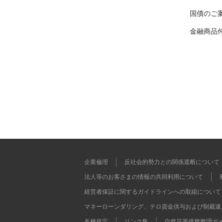
国債のご
金融商品
企業倫理
反社会的勢力との関係遮断について
法人等のお客さまの情報の共同利用について
経営者保証に関するガイドラインへの取組について
マネーローンダリング、テロ資金供与および制裁違
各種規定
リンク集
自然災害債務整理ガ