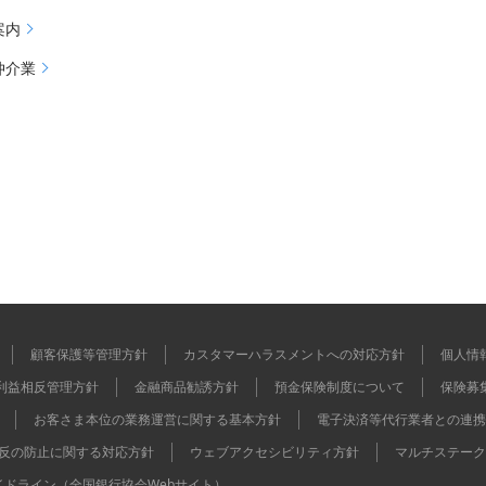
案内
仲介業
顧客保護等管理方針
カスタマーハラスメントへの対応方針
個人情
利益相反管理方針
金融商品勧誘方針
預金保険制度について
保険募
お客さま本位の業務運営に関する基本方針
電子決済等代行業者との連携
反の防止に関する対応方針
ウェブアクセシビリティ方針
マルチステーク
イドライン（全国銀行協会Webサイト）