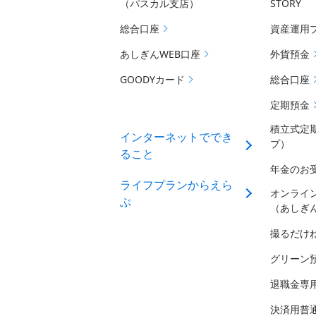
（パスカル支店）
STORY
総合口座
資産運用
あしぎんWEB口座
外貨預金
GOODYカード
総合口座
定期預金
積立式定
インターネットででき
プ）
ること
年金のお
ライフプランからえら
オンライ
ぶ
（あしぎ
撮るだけ
グリーン
退職金専
決済用普