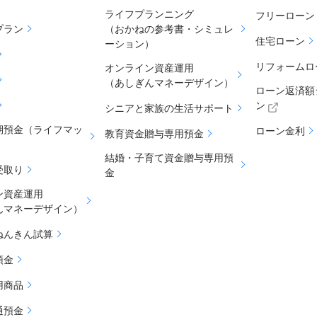
ライフプランニング
フリーローン
プラン
（おかねの参考書・シミュレ
住宅ローン
ーション）
リフォームロ
オンライン資産運用
（あしぎんマネーデザイン）
ローン返済額
ン
シニアと家族の生活サポート
期預金（ライフマッ
ローン金利
教育資金贈与専用預金
結婚・子育て資金贈与専用預
受取り
金
ン資産運用
んマネーデザイン）
ねんきん試算
預金
用商品
通預金