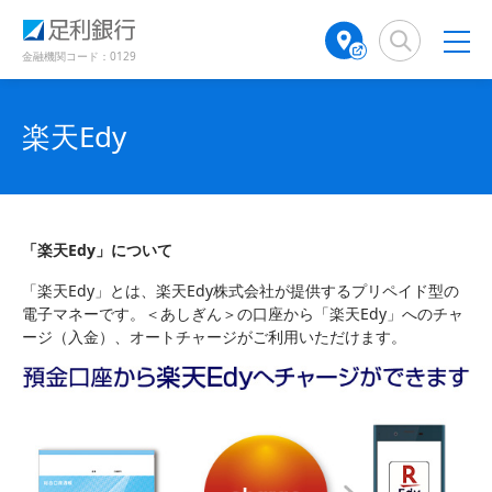
（
（
検
A
で
別
別
索
T
開
ウ
ウ
窓
M
金融機関コード：0129
き
ィ
ィ
店
ン
ン
ま
舗
ド
ド
す
検
楽天Edy
ウ
ウ
）
で
で
索
開
開
（
き
き
別
ま
ま
ウ
す
す
ィ
）
）
「楽天Edy」について
ン
ド
「楽天Edy」とは、楽天Edy株式会社が提供するプリペイド型の
ウ
電子マネーです。＜あしぎん＞の口座から「楽天Edy」へのチャ
で
ージ（入金）、オートチャージがご利用いただけます。
開
き
ま
す
）