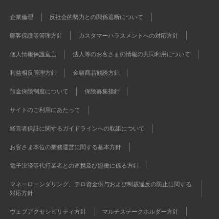
企業倫理
反社会的勢力との関係遮断について
顧客保護等管理方針
カスタマーハラスメントへの対応方針
個人情報保護宣言
法人等のお客さまの情報の共同利用について
利益相反管理方針
金融商品勧誘方針
預金保険制度について
保険募集指針
サイトのご利用にあたって
経営者保証に関するガイドラインへの取組について
お客さま本位の業務運営に関する基本方針
電子決済等代行業者との連携及び協働に係る方針
マネーローンダリング、テロ資金供与および制裁違反の防止に関する
対応方針
ウェブアクセシビリティ方針
マルチステークホルダー方針