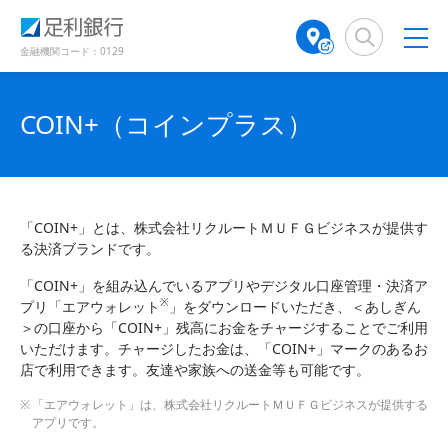
（
（
検
A
で
別
別
索
T
開
ウ
ウ
窓
M
金融機関コード：0129
き
ィ
ィ
店
ン
ン
ま
舗
ド
ド
す
検
COIN+（コインプラス）
ウ
ウ
）
で
で
索
開
開
（
き
き
別
ま
ま
ウ
す
す
ィ
）
）
「COIN+」とは、株式会社リクルートＭＵＦＧビジネスが提供す
ン
る決済ブランドです。
ド
ウ
「COIN+」を組み込んでいるアプリやデジタル口座管理・決済ア
で
※
プリ「エアウォレット
」をダウンロードいただき、＜あしぎん
開
＞の口座から「COIN+」残高にお金をチャージすることでご利用
き
いただけます。チャージしたお金は、「COIN+」マークのあるお
ま
店で利用できます。友達や家族への送金等も可能です。
す
「エアウォレット」は、株式会社リクルートＭＵＦＧビジネスが提供する
）
アプリです。