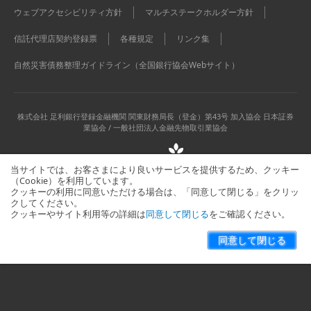
ウェブアクセシビリティ方針
マルチステークホルダー方針
信託代理店契約登録票
各種規定
リンク集
自然災害債務整理ガイドライン（全国銀行協会Webサイト）
株式会社 足利銀行
登録金融機関 関東財務局長（登金）第43号 加入協会 日本証券
業協会 / 一般社団法人金融先物取引業協会
当サイトでは、お客さまにより良いサービスを提供するため、クッキー
（Cookie）を利用しています。
クッキーの利用に同意いただける場合は、「同意して閉じる」をクリッ
クしてください。
クッキーやサイト利用等の詳細は
同意して閉じる
をご確認ください。
当サイトに関するお問い合わせはこちら
サイトマップ
同意して閉じる
Copyright © The Ashikaga Bank, Ltd. All Rights Reserved.