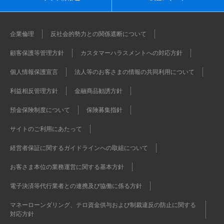
企業倫理
反社会的勢力との関係遮断について
顧客保護等管理方針
カスタマーハラスメントへの対応方針
個人情報保護宣言
法人等のお客さまの情報の共同利用について
利益相反管理方針
金融商品勧誘方針
預金保険制度について
保険募集指針
サイトのご利用にあたって
経営者保証に関するガイドラインへの取組について
お客さま本位の業務運営に関する基本方針
電子決済等代行業者との連携及び協働に係る方針
マネーローンダリング、テロ資金供与および制裁違反の防止に関する
対応方針